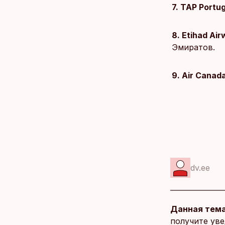
7. TAP Portug
8. Etihad Ai
Эмиратов.
9. Air Canad
dv.ee
Данная тема
получите уве