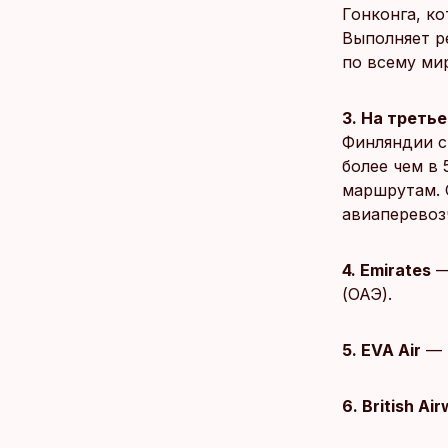
Гонконга, к
Выполняет р
по всему ми
3. На третье
Финляндии с 
более чем в 
маршрутам. 
авиаперевоз
4. Emirates
—
(ОАЭ).
5. EVA Air
— 
6. British Ai