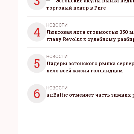
3
Эстонские акулы рынка нед
торговый центр в Риге
НОВОСТИ
4
Люксовая яхта стоимостью 350 м
главу Revolut к судебному разби
НОВОСТИ
5
Лидеры эстонского рынка серве
дело всей жизни голландцам
НОВОСТИ
6
airBaltic отменяет часть зимних 