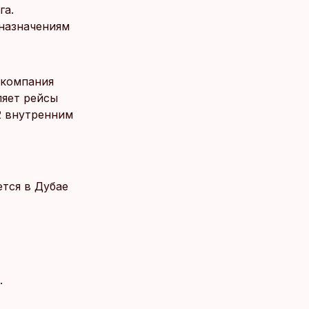
га.
 назначениям
акомпания
ляет рейсы
22 внутренним
тся в Дубае
.