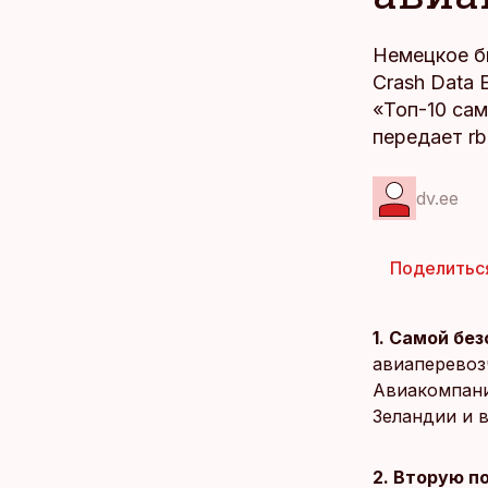
Немецкое б
Crash Data 
«Топ-10 сам
передает rbc
dv.ee
Поделитьс
1. Самой бе
авиаперевоз
Авиакомпани
Зеландии и в
2. Вторую по