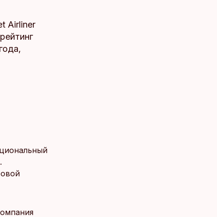
Airliner
 рейтинг
года,
ациональный
.
Новой
компания