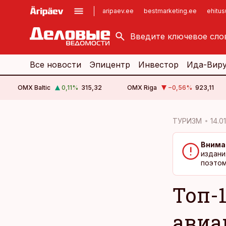
aripaev.ee
bestmarketing.ee
ehitu
kinnisvarauudised.ee
imelineajalugu.ee
logistikauudised.ee
imelineteadus.ee
Все новости
Эпицентр
Инвестор
Ида-Вир
OMX Baltic
0,11
%
315,32
OMX Riga
−0,56
%
923,11
cebook
cebook
ТУРИЗМ
14.01
Twitter)
Twitter)
Внима
kedIn
kedIn
издани
поэтом
ail
ail
Топ-
k
k
авиа