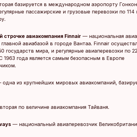
оторая базируется в международном аэропорту Гонкон
егулярные пассажирские и грузовые перевозки по 114
ру.
й строчке авиакомпания Finnair
— национальная ави
главной авиабазой в городе Вантаа. Finnair осуществ
50 государств мира, и регулярные авиаперевозки по 
С 1963 года является самым безопасным в Европе
чиком.
 одна из крупнейших мировых авиакомпаний, базируе
вторая по величине авиакомпания Тайваня.
rways
— национальный авиаперевозчик Великобритани