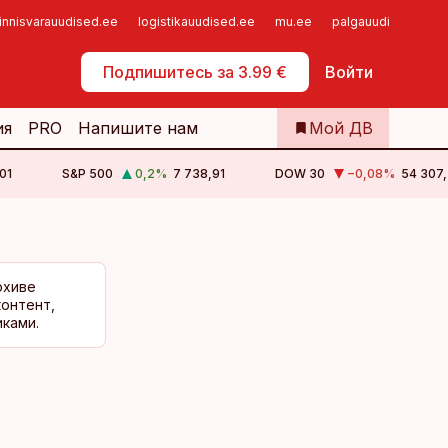
innisvarauudised.ee
logistikauudised.ee
mu.ee
palgauudised.ee
Самообслуживание
Подпишитесь за 3.99 €
Войти
ия
PRO
Напишите нам
Мой ДВ
01
S&P 500
0,2
%
7 738,91
DOW 30
−0,08
%
54 307
рхиве
контент,
ками.