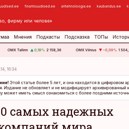
suudised.ee
finantsuudised.ee
aritehnoloogia.ee
kaubandus.ee
k
умаа
Мнения
Подкасты
Подсказка
ТОПы
Истор
OMX Tallinn
0,18
%
2 158,36
OMX Vilnius
−0,09
%
1 504,
.14, 16:34
ние!
Этой статье более 5 лет, и она находится в цифировом а
я. Издание не обновляет и не модифицирует архивированный 
у может иметь смысл ознакомиться с более поздними источни
10 самых надежных
компаний мира