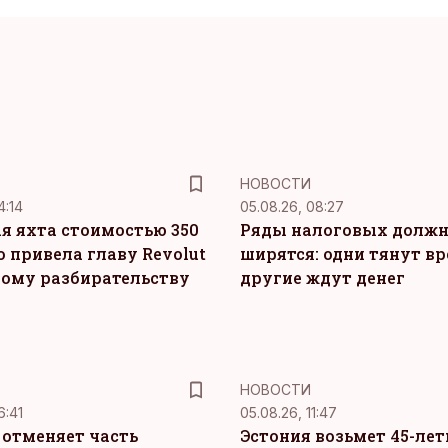
НОВОСТИ
4:14
05.08.26, 08:27
я яхта стоимостью 350
Ряды налоговых долж
о привела главу Revolut
ширятся: одни тянут вр
ному разбирательству
другие ждут денег
НОВОСТИ
6:41
05.08.26, 11:47
c отменяет часть
Эстония возьмет 45-ле