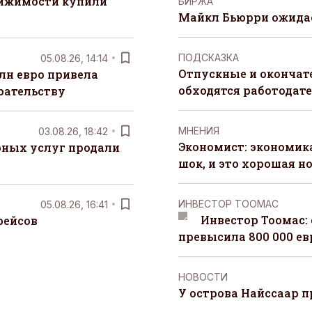
вижимости купили
БИРЖА
Майкл Бьюрри ожидае
ПОДСКАЗКА
05.08.26, 14:14
Отпускные и окончат
лн евро привела
обходятся работодат
рательству
MНЕНИЯ
03.08.26, 18:42
Экономист: экономи
рных услуг продали
шок, и это хорошая н
ИНВЕСТОР ТООМАС
05.08.26, 16:41
Инвестор Тоомас:
рейсов
превысила 800 000 ев
НОВОСТИ
У острова Найссаар 