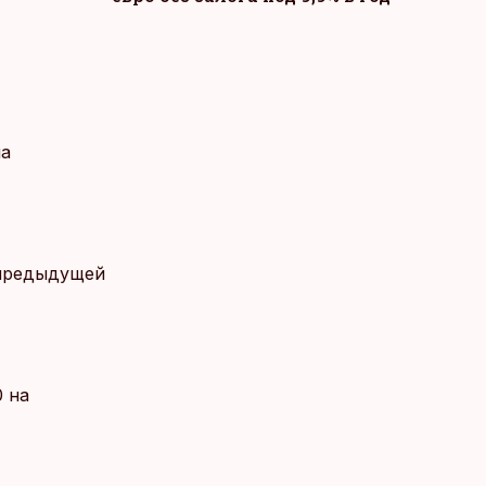
на
 предыдущей
0 на