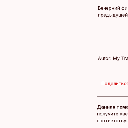
Вечерний фи
предыдущей 
Autor: My Tr
Поделитьс
Данная тема
получите уве
соответству