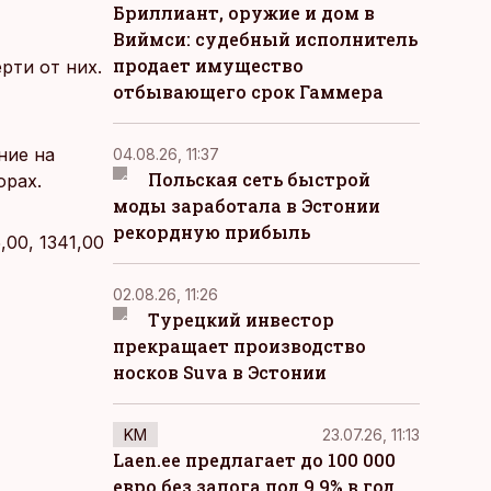
Бриллиант, оружие и дом в
Виймси: судебный исполнитель
продает имущество
рти от них.
отбывающего срок Гаммера
ние на
04.08.26, 11:37
Польская сеть быстрой
орах.
моды заработала в Эстонии
рекордную прибыль
,00, 1341,00
02.08.26, 11:26
Турецкий инвестор
прекращает производство
носков Suva в Эстонии
KM
23.07.26, 11:13
Laen.ee предлагает до 100 000
евро без залога под 9,9% в год