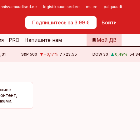
innisvarauudised.ee
logistikauudised.ee
mu.ee
palgauudised.ee
Самообслуживание
Подпишитесь за 3.99 €
Войти
ия
PRO
Напишите нам
Мой ДВ
,31
S&P 500
−0,17
%
7 723,55
DOW 30
0,49
%
54 34
рхиве
контент,
ками.