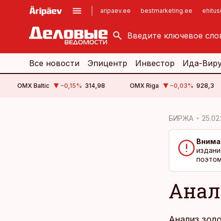
aripaev.ee
bestmarketing.ee
ehitu
kinnisvarauudised.ee
imelineajalugu.ee
logistikauudised.ee
imelineteadus.ee
Все новости
Эпицентр
Инвестор
Ида-Вир
OMX Baltic
−0,15
%
314,98
OMX Riga
−0,03
%
928,3
cebook
cebook
БИРЖА
25.02.
Twitter)
Twitter)
Внима
kedIn
kedIn
издани
поэтом
ail
ail
Анали
k
k
Анализ золо