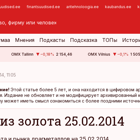
suudised.ee
finantsuudised.ee
aritehnoloogia.ee
kaubandus.ee
k
умаа
Мнения
Подкасты
Подсказка
ТОПы
Истор
OMX Tallinn
−0,18
%
2 154,46
OMX Vilnius
−0,1
%
1 505
14, 11:05
ние!
Этой статье более 5 лет, и она находится в цифировом а
я. Издание не обновляет и не модифицирует архивированный 
у может иметь смысл ознакомиться с более поздними источни
з золота 25.02.2014
та и рынка драгметаллов на 25.02.2014