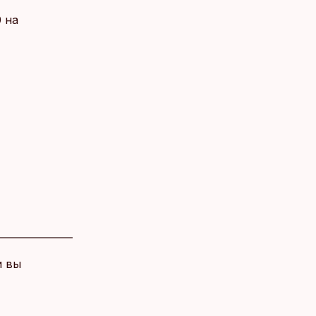
 на
и вы