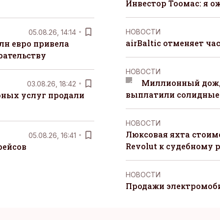
Инвестор Тоомас: я о
НОВОСТИ
05.08.26, 14:14
airBaltic отменяет ча
лн евро привела
рательству
НОВОСТИ
Миллионный дожд
03.08.26, 18:42
выплатили солидные
рных услуг продали
НОВОСТИ
Люксовая яхта стоимо
05.08.26, 16:41
Revolut к судебному 
рейсов
НОВОСТИ
Продажи электромоби