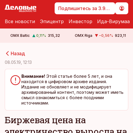
Подпишитесь за 3.99 €
Все новости
Эпицентр
Инвестор
Ида-Вирумаа
OMX Baltic
0,11
%
315,32
OMX Riga
−0,56
%
923,11
cebook
cebook
Назад
Twitter)
Twitter)
08.05.19, 12:13
kedIn
kedIn
Внимание!
Этой статье более 5 лет, и она
находится в цифировом архиве издания.
ail
ail
Издание не обновляет и не модифицирует
архивированный контент, поэтому может иметь
k
k
смысл ознакомиться с более поздними
источниками.
Биржевая цена на
электричество выросла на