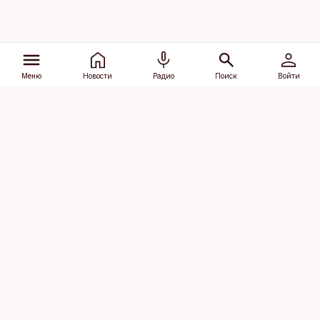
Меню
Новости
Радио
Поиск
Войти
Vana-Lõuna 39/1, 19094 Tallinn
(+372) 667 0111
dv@aripaev.ee
Подписаться
Об Äripäev
Реклама
Контакт
Права на
Кодекс журналистской