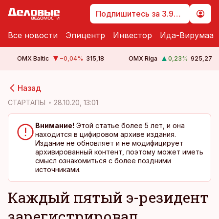
Подпишитесь за 3.99 €
Все новости
Эпицентр
Инвестор
Ида-Вирумаа
OMX Baltic
−0,04
%
315,18
OMX Riga
0,23
%
925,27
cebook
Назад
Twitter)
СТАРТАПЫ
28.10.20, 13:01
kedIn
Внимание!
Этой статье более 5 лет, и она
находится в цифировом архиве издания.
ail
Издание не обновляет и не модифицирует
архивированный контент, поэтому может иметь
k
смысл ознакомиться с более поздними
источниками.
Каждый пятый э-резидент
зарегистрировал