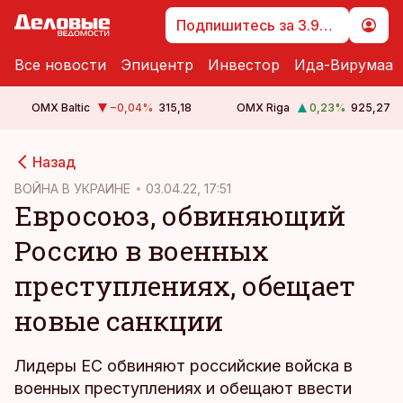
Подпишитесь за 3.99 €
Все новости
Эпицентр
Инвестор
Ида-Вирумаа
OMX Baltic
−0,04
%
315,18
OMX Riga
0,23
%
925,27
cebook
cebook
Назад
Twitter)
Twitter)
ВОЙНА В УКРАИНЕ
03.04.22, 17:51
Евросоюз, обвиняющий
kedIn
kedIn
Россию в военных
ail
ail
преступлениях, обещает
k
k
новые санкции
Лидеры ЕС обвиняют российские войска в
военных преступлениях и обещают ввести