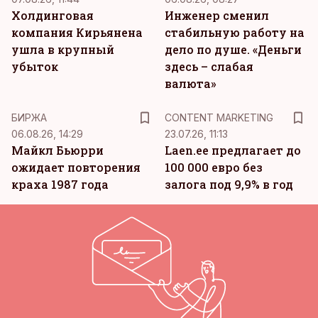
Холдинговая
Инженер сменил
компания Кирьянена
стабильную работу на
ушла в крупный
дело по душе. «Деньги
убыток
здесь – слабая
валюта»
KM
БИРЖА
CONTENT MARKETING
06.08.26, 14:29
23.07.26, 11:13
Майкл Бьюрри
Laen.ee предлагает до
ожидает повторения
100 000 евро без
краха 1987 года
залога под 9,9% в год