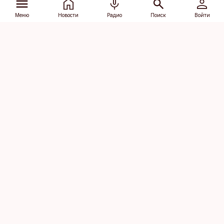
Меню
Новости
Радио
Поиск
Войти
Vana-Lõuna 39/1, 19094 Tallinn
(+372) 667 0111
dv@aripaev.ee
Подписаться
Об Äripäev
Реклама
Контакт
Права на
Кодекс журналистской
использование
этики
контента
Общие условия
Политика