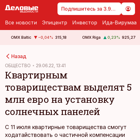
Подпишитесь за 3.99 €
Все новости
Эпицентр
Инвестор
Ида-Вирумаа
OMX Baltic
−0,04
%
315,18
OMX Riga
0,23
%
925,27
cebook
Назад
Twitter)
ОБЩЕСТВО
29.06.22, 13:41
Квартирным
kedIn
товариществам выделят 5
ail
млн евро на установку
k
солнечных панелей
С 11 июля квартирные товарищества смогут
ходатайствовать о частичной компенсации