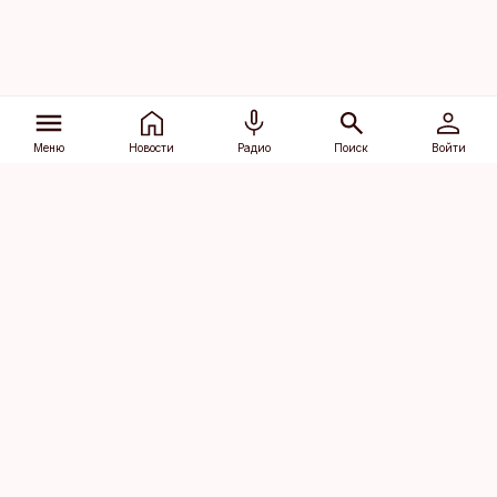
Меню
Новости
Радио
Поиск
Войти
Vana-Lõuna 39/1, 19094 Tallinn
(+372) 667 0111
dv@aripaev.ee
Подписаться
Об Äripäev
Реклама
Контакт