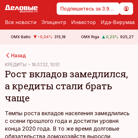
Подпишитесь за 3.99 €
Все новости
Эпицентр
Инвестор
Ида-Вирумаа
OMX Baltic
−0,04
%
315,18
OMX Riga
0,23
%
925,27
cebook
Назад
Twitter)
КРЕДИТЫ
18.07.22, 10:51
Рост вкладов замедлился,
kedIn
а кредиты стали брать
ail
чаще
k
Темпы роста вкладов населения замедлились
с осени прошлого года и достигли уровня
конца 2020 года. В то же время долговые
обязательства домохозяйств выросли,