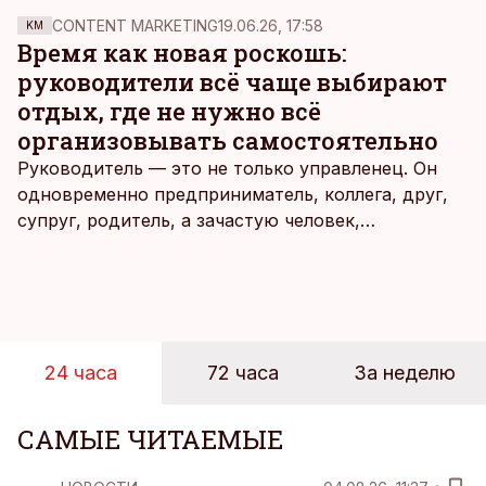
CONTENT MARKETING
19.06.26, 17:58
KM
Время как новая роскошь:
руководители всё чаще выбирают
отдых, где не нужно всё
организовывать самостоятельно
Руководитель — это не только управленец. Он
одновременно предприниматель, коллега, друг,
супруг, родитель, а зачастую человек,
совмещающий еще множество других ролей.
Рабочие дни наполнены решениями,
ответственностью, встречами и бесконечным
потоком информации, и даже в свободное время
эти роли часто продолжают сопровождать
24 часа
72 часа
За неделю
человека. Поэтому от отдыха все чаще ждут не
множества занятий или вариантов выбора. Все
чаще люди ищут возможность просто быть здесь
САМЫЕ ЧИТАЕМЫЕ
и сейчас — без необходимости все
организовывать, планировать и за все отвечать