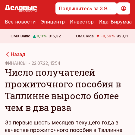
Подпишитесь за 3.99 €
Все новости
Эпицентр
Инвестор
Ида-Вирумаа
OMX Baltic
0,11
%
315,32
OMX Riga
−0,56
%
923,11
cebook
Назад
Twitter)
ФИНАНСЫ
22.07.22, 15:54
Число получателей
kedIn
прожиточного пособия в
ail
Таллинне выросло более
k
чем в два раза
За первые шесть месяцев текущего года в
качестве прожиточного пособия в Таллинне