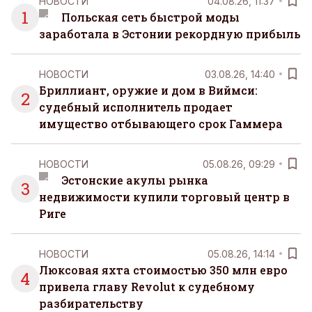
НОВОСТИ
04.08.26, 11:37
самостоятельно.
1
Польская сеть быстрой моды
заработала в Эстонии рекордную прибыль
НОВОСТИ
03.08.26, 14:40
Бриллиант, оружие и дом в Виймси:
2
судебный исполнитель продает
имущество отбывающего срок Гаммера
НОВОСТИ
05.08.26, 09:29
Эстонские акулы рынка
3
недвижимости купили торговый центр в
Риге
НОВОСТИ
05.08.26, 14:14
Люксовая яхта стоимостью 350 млн евро
4
привела главу Revolut к судебному
разбирательству