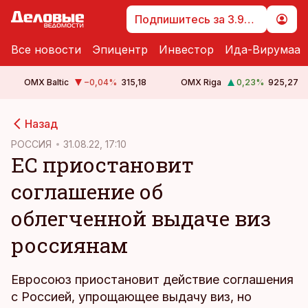
Подпишитесь за 3.99 €
Все новости
Эпицентр
Инвестор
Ида-Вирумаа
OMX Baltic
−0,04
%
315,18
OMX Riga
0,23
%
925,27
cebook
cebook
Назад
Twitter)
Twitter)
РОССИЯ
31.08.22, 17:10
ЕС приостановит
kedIn
kedIn
соглашение об
ail
ail
облегченной выдаче виз
k
k
россиянам
Евросоюз приостановит действие соглашения
с Россией, упрощающее выдачу виз, но