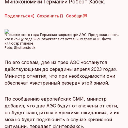
Минэкономики Германии Роберт Хабек.
Поделиться
Сохранить
Сообщи
В начале этого года Германия закрыла три АЭС. Предполагалось,
что к концу года ФРГ откажется от остальных трех АЭС. Фото
иллюстративное.
Foto:
Shutterstock
По его словам, две из трех АЭС «останутся
действующими до середины апреля 2023 года».
Министр отметил, что при необходимости они
обеспечат «экстренный резерв» этой зимой.
По сообщению европейских СМИ, министр
добавил, что две АЭС будут отключены от сети,
но будут находиться в «режиме ожидания», и их
можно будет подключить в случае кризисной
ситуации, передает
«Интерфакс».