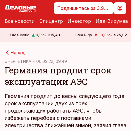
Подпишитесь за 3.99 €
Все новости
Эпицентр
Инвестор
Ида-Вирумаа
OMX Baltic
0,15
%
315,43
OMX Riga
−0,35
%
925,02
cebook
cebook
Назад
Twitter)
Twitter)
ЭНЕРГЕТИКА
06.09.22, 09:49
Германия продлит срок
kedIn
kedIn
эксплуатации АЭС
ail
ail
k
k
Германия продлит до весны следующего года
срок эксплуатации двух из трех
продолжающих работать АЭС, чтобы
избежать перебоев с поставками
электричества ближайшей зимой, заявил глава