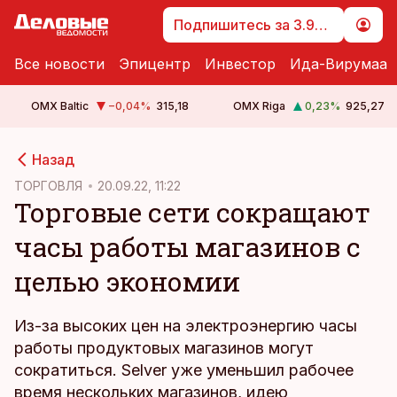
Подпишитесь за 3.99 €
Все новости
Эпицентр
Инвестор
Ида-Вирумаа
OMX Baltic
−0,04
%
315,18
OMX Riga
0,23
%
925,27
cebook
cebook
Назад
Twitter)
Twitter)
ТОРГОВЛЯ
20.09.22, 11:22
Торговые сети сокращают
kedIn
kedIn
часы работы магазинов с
ail
ail
целью экономии
k
k
Из-за высоких цен на электроэнергию часы
работы продуктовых магазинов могут
сократиться. Selver уже уменьшил рабочее
время нескольких магазинов, идею