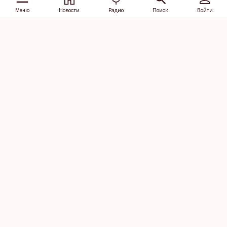
Меню
Новости
Радио
Поиск
Войти
Vana-Lõuna 39/1, 19094 Tallinn
(+372) 667 0111
dv@aripaev.ee
Подписаться
Об Äripäev
Реклама
Контакт
Права на
Кодекс журналистской
использование
этики
контента
Общие условия
Политика