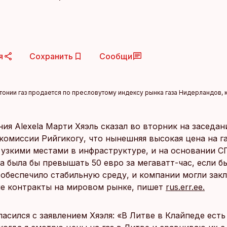
я
Сохранить
Сообщи
тонии газ продается по пресловутому индексу рынка газа Нидерландов, 
ия Alexela Марти Хяэль сказал во вторник на заседан
комиссии Рийгикогу, что нынешняя высокая цена на г
​​узкими местами в инфраструктуре, и на основании С
а была бы превышать 50 евро за мегаватт-час, если б
 обеспечило стабильную среду, и компании могли зак
е контракты на мировом рынке, пишет
rus.err.ee.
ласился с заявлением Хяэля: «В Литве в Клайпеде есть