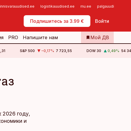
innisvarauudised.ee
logistikauudised.ee
mu.ee
palgauudised.ee
Самообслуживание
Подпишитесь за 3.99 €
Войти
ия
PRO
Напишите нам
Мой ДВ
,31
S&P 500
−0,17
%
7 723,55
DOW 30
0,49
%
54 34
газ
к 2026 году,
кономики и