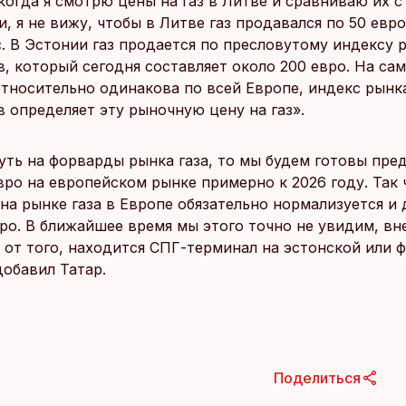
когда я смотрю цены на газ в Литве и сравниваю их с
и, я не вижу, чтобы в Литве газ продавался по 50 евро
. В Эстонии газ продается по пресловутому индексу р
, который сегодня составляет около 200 евро. На са
относительно одинакова по всей Европе, индекс рынка
 определяет эту рыночную цену на газ».
нуть на форварды рынка газа, то мы будем готовы пре
евро на европейском рынке примерно к 2026 году. Так 
на рынке газа в Европе обязательно нормализуется и 
вро. В ближайшее время мы этого точно не увидим, вн
 от того, находится СПГ-терминал на эстонской или 
добавил Татар.
Поделиться