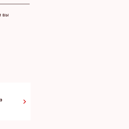
и вы
з