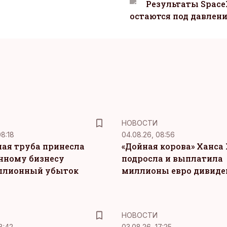
Результаты Space
остаются под давлен
НОВОСТИ
08:18
04.08.26, 08:56
ая труба принесла
«Дойная корова» Ханса 
нному бизнесу
подросла и выплатила
ллионный убыток
миллионы евро дивиде
НОВОСТИ
8:42
03.08.26, 17:25