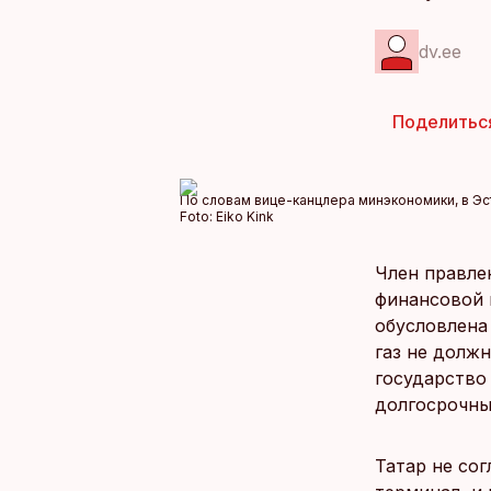
dv.ee
Поделитьс
По словам вице-канцлера минэкономики, в Эс
Foto:
Eiko Kink
Член правлен
финансовой 
обусловлена 
газ не должн
государство
долгосрочны
Татар не сог