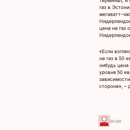
терминал, и 
газ в Эстони
мегаватт-час
Нидерландов
цена на газ 
Нидерландов
«Если взгля
на газ в 50 
нибудь цена 
уровня 50 е
зависимости
стороне», – 
dv.ee