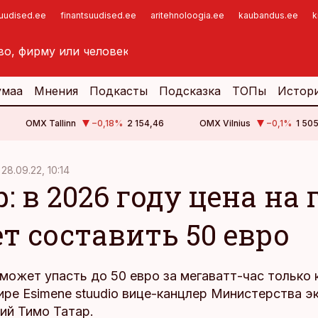
suudised.ee
finantsuudised.ee
aritehnoloogia.ee
kaubandus.ee
k
умаа
Мнения
Подкасты
Подсказка
ТОПы
Истор
OMX Tallinn
−0,18
%
2 154,46
OMX Vilnius
−0,1
%
1 505
28.09.22, 10:14
: в 2026 году цена на 
т составить 50 евро
 может упасть до 50 евро за мегаватт-час только 
ире Esimene stuudio вице-канцлер Министерства э
ий Тимо Татар.