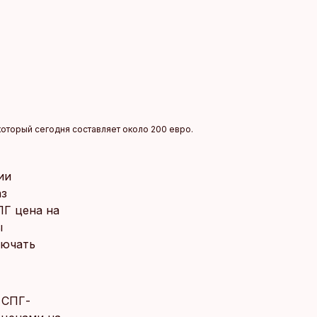
который сегодня составляет около 200 евро.
ии
аз
ПГ цена на
ы
лючать
 СПГ-