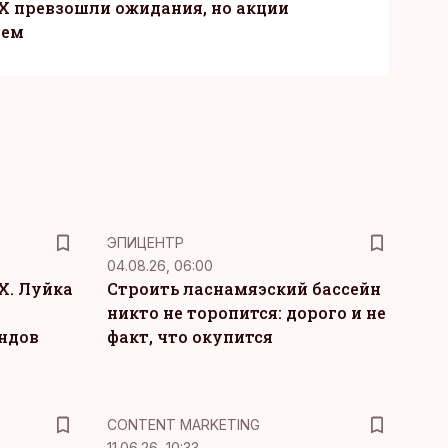
X превзошли ожидания, но акции
ием
ЭПИЦЕНТР
04.08.26, 06:00
Х. Луйка
Строить ласнамяэский бассейн
никто не торопится: дорого и не
ндов
факт, что окупится
KM
CONTENT MARKETING
11.06.26, 10:33