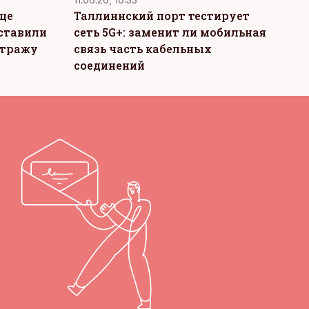
це
Таллиннский порт тестирует
ставили
сеть 5G+: заменит ли мобильная
стражу
связь часть кабельных
соединений