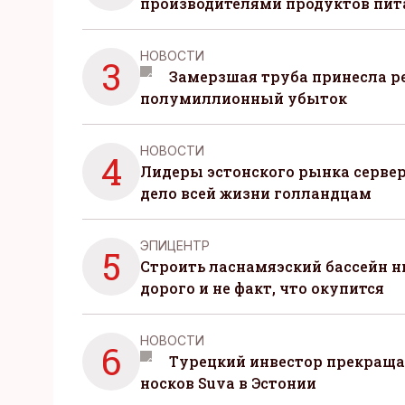
производителями продуктов пит
НОВОСТИ
3
Замерзшая труба принесла р
полумиллионный убыток
НОВОСТИ
4
Лидеры эстонского рынка серве
дело всей жизни голландцам
ЭПИЦЕНТР
5
Строить ласнамяэский бассейн ни
дорого и не факт, что окупится
НОВОСТИ
6
Турецкий инвестор прекраща
носков Suva в Эстонии