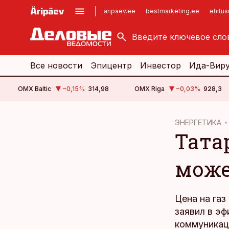
aripaev.ee
bestmarketing.ee
ehitu
kinnisvarauudised.ee
imelineajalugu.ee
logistikauudised.ee
imelineteadus.ee
Все новости
Эпицентр
Инвестор
Ида-Вир
OMX Baltic
−0,15
%
314,98
OMX Riga
−0,03
%
928,3
cebook
cebook
ЭНЕРГЕТИКА
Татар
Twitter)
Twitter)
kedIn
kedIn
може
ail
ail
k
k
Цена на газ
заявил в эф
коммуникац