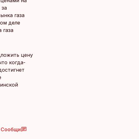
 ценами на
 за
ынка газа
мом деле
 газа
дложить цену
что когда-
достигнет
е
финской
Сообщи