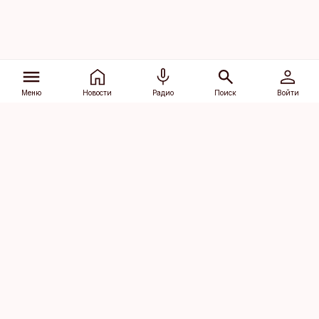
Меню
Новости
Радио
Поиск
Войти
Vana-Lõuna 39/1, 19094 Tallinn
(+372) 667 0111
dv@aripaev.ee
Подписаться
Об Äripäev
Реклама
Контакт