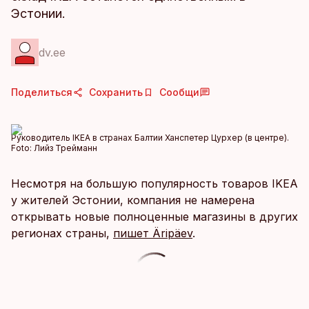
Эстонии.
dv.ee
Поделиться
Сохранить
Сообщи
Руководитель IKEA в странах Балтии Ханспетер Цурхер (в центре).
Foto:
Лийз Трейманн
Несмотря на большую популярность товаров IKEA
у жителей Эстонии, компания не намерена
открывать новые полноценные магазины в других
регионах страны,
пишет Äripäev
.