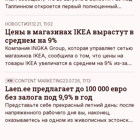
Таллинном откроется первый полноценный
магазин компании в Эстонии.
НОВОСТИ
31.12.21, 11:02
Цены в магазинах IKEA вырастут в
среднем на 9%
Компания INGKA Group, которая управляет сетью
магазинов IKEA, сообщила о том, что цены на
товары IKEA увеличатся в среднем на 9% из-за
роста затрат на транспортировку и сырье, пишет
"Коммерсант".
CONTENT MARKETING
23.07.26, 11:13
KM
Laen.ee предлагает до 100 000 евро
без залога под 9,9% в год
Представьте себе прекрасный летний день: после
напряженного рабочего дня вы, наконец,
оказываетесь на одном из живописных эстонских
пляжей. Температура морской воды едва
достигает 18 градусов, но вы как закаленный