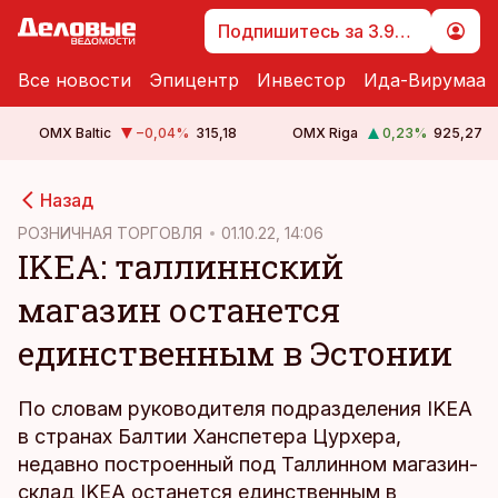
Подпишитесь за 3.99 €
Все новости
Эпицентр
Инвестор
Ида-Вирумаа
OMX Baltic
−0,04
%
315,18
OMX Riga
0,23
%
925,27
cebook
Назад
Twitter)
РОЗНИЧНАЯ ТОРГОВЛЯ
01.10.22, 14:06
IKEA: таллиннский
kedIn
магазин останется
ail
единственным в Эстонии
k
По словам руководителя подразделения IKEA
в странах Балтии Ханспетера Цурхера,
недавно построенный под Таллинном магазин-
склад IKEA останется единственным в