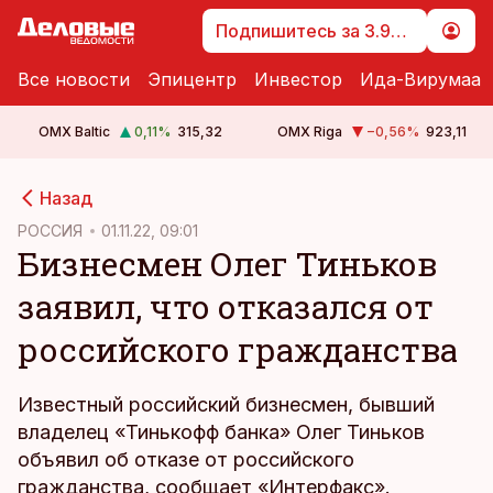
Подпишитесь за 3.99 €
Все новости
Эпицентр
Инвестор
Ида-Вирумаа
OMX Baltic
0,11
%
315,32
OMX Riga
−0,56
%
923,11
cebook
Назад
Twitter)
РОССИЯ
01.11.22, 09:01
Бизнесмен Олег Тиньков
kedIn
заявил, что отказался от
ail
российского гражданства
k
Известный российский бизнесмен, бывший
владелец «Тинькофф банка» Олег Тиньков
объявил об отказе от российского
гражданства, сообщает «Интерфакс».