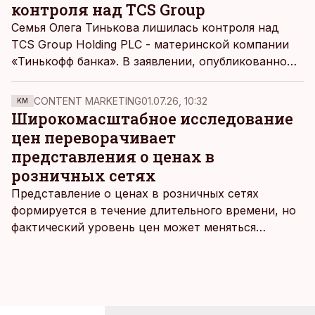
контроля над TCS Group
Семья Олега Тинькова лишилась контроля над
TCS Group Holding PLC - материнской компании
«Тинькофф банка». В заявлении, опубликованном
на сайте Лондонской фондовой биржи,
говорится, что акции TCS Group класса B,
CONTENT MARKETING
01.07.26, 10:32
KM
принадлежащие трастам семьи Тинькова Rigi
Широкомасштабное исследование
Trust и Bernina Trust, с 7 января конвертируются в
цен переворачивает
акции класса A, пишет
«Медуза».
представления о ценах в
розничных сетях
Представление о ценах в розничных сетях
формируется в течение длительного времени, но
фактический уровень цен может меняться
быстрее, чем устоявшийся имидж сетей
магазинов. Масштабное исследование цен,
проведенное в апреле, проливает свет на
реальную картину уровня цен в крупнейших
розничных сетях Эстонии.