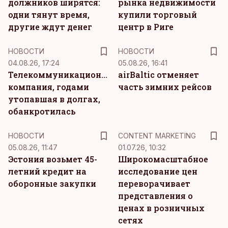
должников ширятся:
рынка недвижимости
одни тянут время,
купили торговый
другие ждут денег
центр в Риге
НОВОСТИ
НОВОСТИ
04.08.26, 17:24
05.08.26, 16:41
Телекоммуникационная
airBaltic отменяет
компания, годами
часть зимних рейсов
утопавшая в долгах,
обанкротилась
KM
НОВОСТИ
CONTENT MARKETING
05.08.26, 11:47
01.07.26, 10:32
Эстония возьмет 45-
Широкомасштабное
летний кредит на
исследование цен
оборонные закупки
переворачивает
представления о
ценах в розничных
сетях