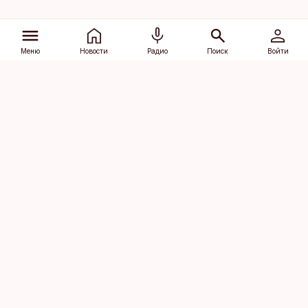
Меню
Новости
Радио
Поиск
Войти
Vana-Lõuna 39/1, 19094 Tallinn
(+372) 667 0111
dv@aripaev.ee
Подписаться
Об Äripäev
Реклама
Контакт
Права на
Кодекс журналистской
использование
этики