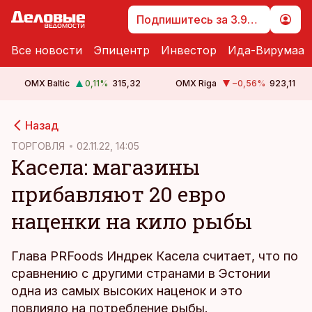
Подпишитесь за 3.99 €
Все новости
Эпицентр
Инвестор
Ида-Вирумаа
OMX Baltic
0,11
%
315,32
OMX Riga
−0,56
%
923,11
cebook
Назад
Twitter)
ТОРГОВЛЯ
02.11.22, 14:05
Касела: магазины
kedIn
прибавляют 20 евро
ail
наценки на кило рыбы
k
Глава PRFoods Индрек Касела считает, что по
сравнению с другими странами в Эстонии
одна из самых высоких наценок и это
повлияло на потребление рыбы.