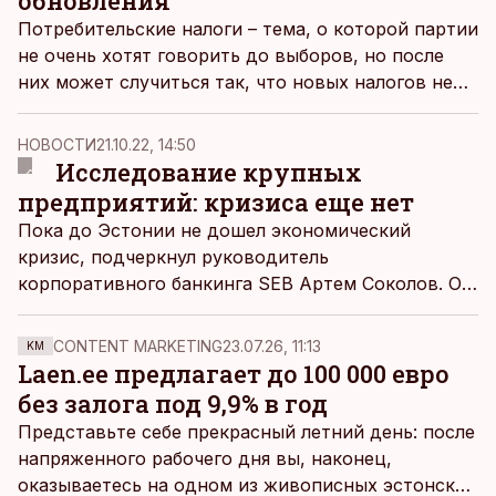
обновления
Потребительские налоги – тема, о которой партии
не очень хотят говорить до выборов, но после
них может случиться так, что новых налогов не
удастся избежать, признал центрист Андрей
Коробейник в передаче радио Äripäev «Рабочий
НОВОСТИ
21.10.22, 14:50
стол политиков».
Исследование крупных
предприятий: кризиса еще нет
Пока до Эстонии не дошел экономический
кризис, подчеркнул руководитель
корпоративного банкинга SEB Артем Соколов. Он
отметил, что, согласно исследованию среди
финансовых руководителей крупных предприятий
CONTENT MARKETING
23.07.26, 11:13
KM
Балтии, финансовое положение компаний не
Laen.ee предлагает до 100 000 евро
ухудшилось настолько, насколько можно
без залога под 9,9% в год
подумать, судя по публикациям в СМИ.
Представьте себе прекрасный летний день: после
напряженного рабочего дня вы, наконец,
оказываетесь на одном из живописных эстонских