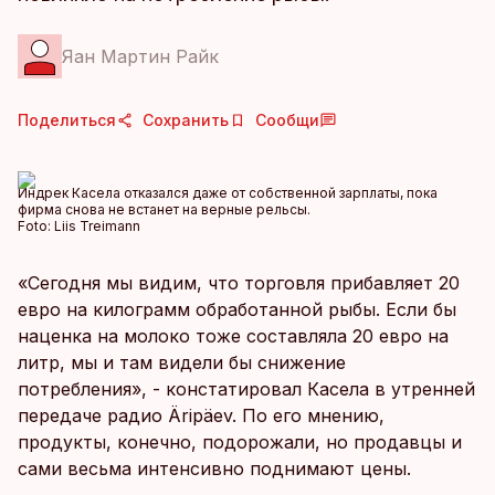
Яан Мартин Райк
Поделиться
Сохранить
Сообщи
Индрек Касела отказался даже от собственной зарплаты, пока
фирма снова не встанет на верные рельсы.
Foto:
Liis Treimann
«Сегодня мы видим, что торговля прибавляет 20
евро на килограмм обработанной рыбы. Если бы
наценка на молоко тоже составляла 20 евро на
литр, мы и там видели бы снижение
потребления», - констатировал Касела в утренней
передаче радио Äripäev. По его мнению,
продукты, конечно, подорожали, но продавцы и
сами весьма интенсивно поднимают цены.