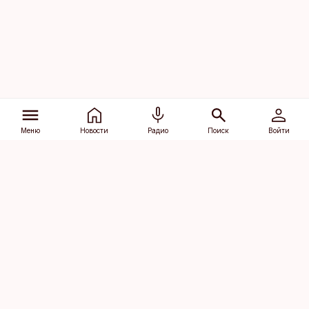
Меню
Новости
Радио
Поиск
Войти
Vana-Lõuna 39/1, 19094 Tallinn
(+372) 667 0111
dv@aripaev.ee
Подписаться
Об Äripäev