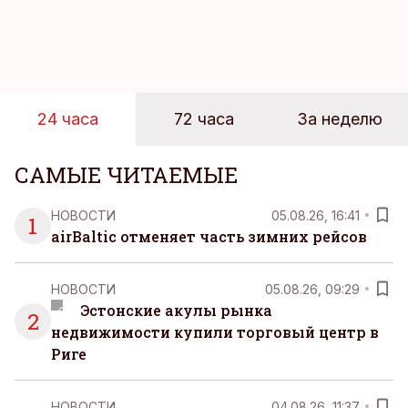
пляжей. Температура морской воды едва
достигает 18 градусов, но вы как закаленный
предприниматель знаете, что смелость города
берет, и без долгих раздумий бросаетесь в воду.
24 часа
72 часа
За неделю
САМЫЕ ЧИТАЕМЫЕ
НОВОСТИ
05.08.26, 16:41
1
airBaltic отменяет часть зимних рейсов
НОВОСТИ
05.08.26, 09:29
Эстонские акулы рынка
2
недвижимости купили торговый центр в
Риге
НОВОСТИ
04.08.26, 11:37