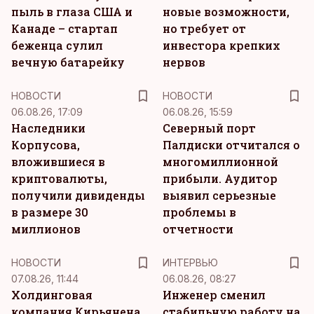
пыль в глаза США и
новые возможности,
Канаде – стартап
но требует от
беженца сулил
инвестора крепких
вечную батарейку
нервов
НОВОСТИ
НОВОСТИ
06.08.26, 17:09
06.08.26, 15:59
Наследники
Северный порт
Корпусова,
Палдиски отчитался о
вложившиеся в
многомиллионной
криптовалюты,
прибыли. Аудитор
получили дивиденды
выявил серьезные
в размере 30
проблемы в
миллионов
отчетности
НОВОСТИ
ИНТЕРВЬЮ
07.08.26, 11:44
06.08.26, 08:27
Холдинговая
Инженер сменил
компания Кирьянена
стабильную работу на