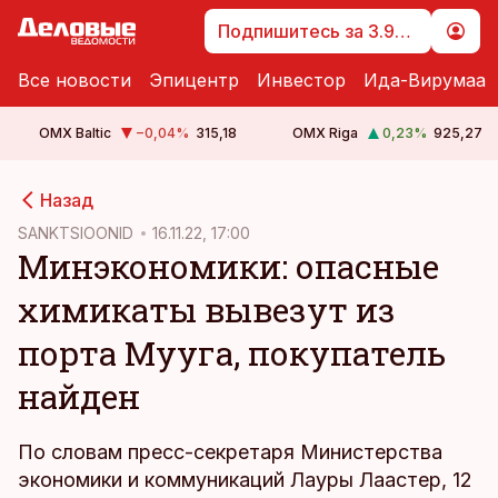
Подпишитесь за 3.99 €
Все новости
Эпицентр
Инвестор
Ида-Вирумаа
OMX Baltic
−0,04
%
315,18
OMX Riga
0,23
%
925,27
cebook
Назад
Twitter)
SANKTSIOONID
16.11.22, 17:00
Минэкономики: опасные
kedIn
химикаты вывезут из
ail
порта Мууга, покупатель
k
найден
По словам пресс-секретаря Министерства
экономики и коммуникаций Лауры Лаастер, 12