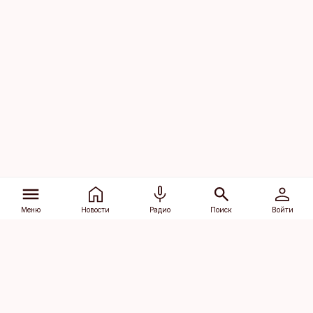
Меню
Новости
Радио
Поиск
Войти
Vana-Lõuna 39/1, 19094 Tallinn