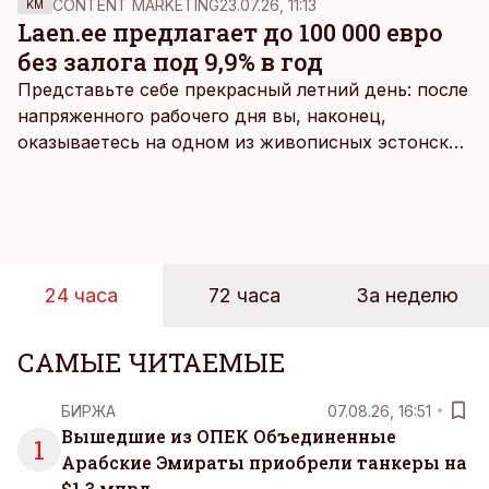
CONTENT MARKETING
23.07.26, 11:13
KM
Laen.ee предлагает до 100 000 евро
без залога под 9,9% в год
Представьте себе прекрасный летний день: после
напряженного рабочего дня вы, наконец,
оказываетесь на одном из живописных эстонских
пляжей. Температура морской воды едва
достигает 18 градусов, но вы как закаленный
предприниматель знаете, что смелость города
берет, и без долгих раздумий бросаетесь в воду.
24 часа
72 часа
За неделю
САМЫЕ ЧИТАЕМЫЕ
БИРЖА
07.08.26, 16:51
Вышедшие из ОПЕК Объединенные
1
Арабские Эмираты приобрели танкеры на
$1,3 млрд