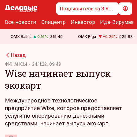
Подпишитесь за 3.99 €
Все новости
Эпицентр
Инвестор
Ида-Вирумаа
OMX Baltic
0,16
%
315,49
OMX Riga
−0,26
%
925,88
cebook
Назад
Twitter)
ФИНАНСЫ
24.11.22, 09:49
Wise начинает выпуск
kedIn
экокарт
ail
k
Международное технологическое
предприятие Wize, которое предоставляет
услуги по оперированию денежными
средствами, начинает выпуск экокарт.