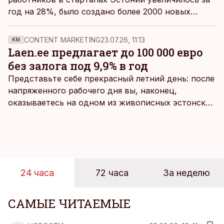
год на 28%, было создано более 2000 новых
рабочих мест. По состоянию на конец третьего
квартала этого года в стартап-секторе было
CONTENT MARKETING
23.07.26, 11:13
KM
занято 9 857 человек, сообщается в пресс-релизе
Laen.ee предлагает до 100 000 евро
Startup Estonia.
без залога под 9,9% в год
Представьте себе прекрасный летний день: после
напряженного рабочего дня вы, наконец,
оказываетесь на одном из живописных эстонских
пляжей. Температура морской воды едва
достигает 18 градусов, но вы как закаленный
предприниматель знаете, что смелость города
берет, и без долгих раздумий бросаетесь в воду.
24 часа
72 часа
За неделю
САМЫЕ ЧИТАЕМЫЕ