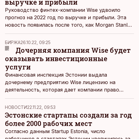
выручке и прибыли
Руководство финтех-компании Wise удвоило
прогноз на 2022 год по выручке и прибыли. Эта
новость появилась после того, как Morgan Stanley
повысил целевую цену на акции Wise с 570 до
700 пенсов - за последние пять дней их курс
БИРЖА
26.10.22, 09:25
вырос более чем на 17%.
Дочерняя компания Wise будет
оказывать инвестиционные
услуги
Финансовая инспекция Эстонии выдала
дочернему предприятию Wise лицензию на
деятельность, которая дает компании право
предлагать различные инвестиционные услуги.
НОВОСТИ
22.11.22, 09:53
Эстонские стартапы создали за год
более 2000 рабочих мест
Согласно данным Startup Estonia, число
работников в стартапах Эстонии увеличилось за