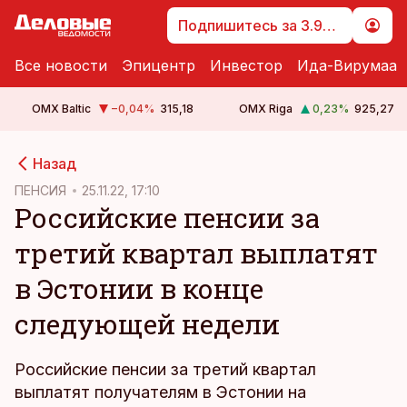
Подпишитесь за 3.99 €
Все новости
Эпицентр
Инвестор
Ида-Вирумаа
OMX Baltic
−0,04
%
315,18
OMX Riga
0,23
%
925,27
cebook
cebook
Назад
Twitter)
Twitter)
ПЕНСИЯ
25.11.22, 17:10
Российские пенсии за
kedIn
kedIn
третий квартал выплатят
ail
ail
в Эстонии в конце
k
k
следующей недели
Российские пенсии за третий квартал
выплатят получателям в Эстонии на