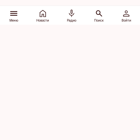
Меню
Новости
Радио
Поиск
Войти
Vana-Lõuna 39/1, 19094 Tallinn
(+372) 667 0111
dv@aripaev.ee
Подписаться
Об Äripäev
Реклама
Контакт
Права на
Кодекс журналистской
использование
этики
контента