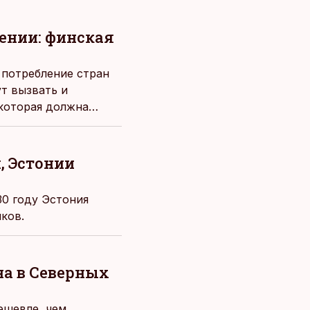
ении: финская
 потребление стран
т вызвать и
 которая должна
, Эстонии
30 году Эстония
ков.
на в Северных
ешевле, чем