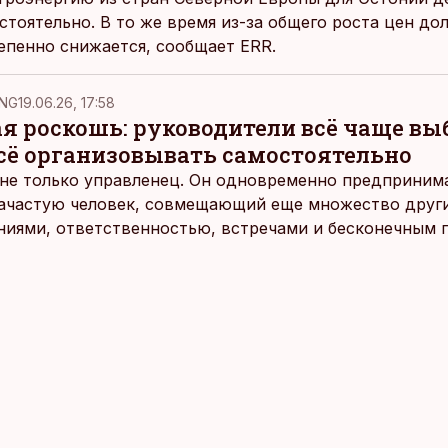
стоятельно. В то же время из-за общего роста цен до
епенно снижается, сообщает ERR.
NG
19.06.26, 17:58
ая роскошь: руководители всё чаще в
всё организовывать самостоятельно
не только управленец. Он одновременно предпринимат
 зачастую человек, совмещающий еще множество други
ниями, ответственностью, встречами и бесконечным 
время эти роли часто продолжают сопровождать чело
т не множества занятий или вариантов выбора. Все 
быть здесь и сейчас — без необходимости все органи
 отвечать самостоятельно.