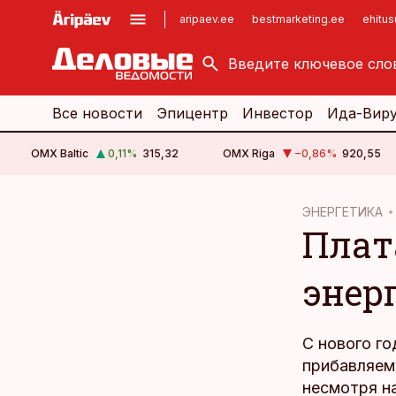
aripaev.ee
bestmarketing.ee
ehitu
kinnisvarauudised.ee
imelineajalugu.ee
logistikauudised.ee
imelineteadus.ee
Все новости
Эпицентр
Инвестор
Ида-Вир
OMX Baltic
0,11
%
315,32
OMX Riga
−0,86
%
920,55
cebook
ЭНЕРГЕТИКА
Плат
Twitter)
kedIn
энер
ail
k
С нового г
прибавляему
несмотря на