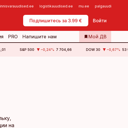
innisvarauudised.ee
logistikauudised.ee
mu.ee
palgauudised.ee
Самообслуживание
Подпишитесь за 3.99 €
Войти
ия
PRO
Напишите нам
Мой ДВ
4,01
S&P 500
−0,24
%
7 704,66
DOW 30
−0,67
%
53 
льку,
ции на