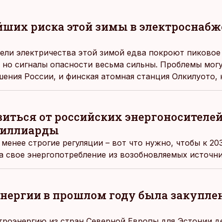
йших риска этой зимы в электроснабж
ли электричества этой зимой едва покроют пиковое
, но сигналы опасности весьма сильны. Проблемы могу
ения России, и финская атомная станция Олкилуото,
 и не сделать этого.
иться от российских энергоносителей
миллиарды
менее строгие регуляции – вот что нужно, чтобы к 20
 свое энергопотребление из возобновляемых источни
энергии в прошлом году была закупле
роэнергию из стран Северной Европы для Эстонии д