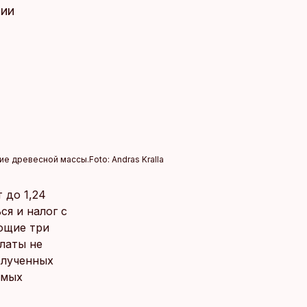
нии
ние древесной массы.
Foto:
Andras Kralla
 до 1,24
ся и налог с
ующие три
платы не
олученных
емых