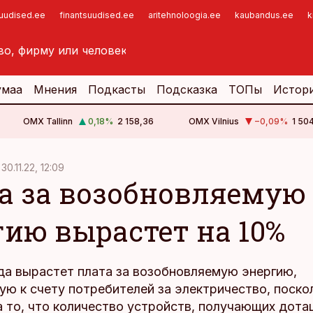
suudised.ee
finantsuudised.ee
aritehnoloogia.ee
kaubandus.ee
k
умаа
Мнения
Подкасты
Подсказка
ТОПы
Истор
OMX Tallinn
0,18
%
2 158,36
OMX Vilnius
−0,09
%
1 50
30.11.22, 12:09
а за возобновляемую
гию вырастет на 10%
ода вырастет плата за возобновляемую энергию,
ю к счету потребителей за электричество, поско
 то, что количество устройств, получающих дота