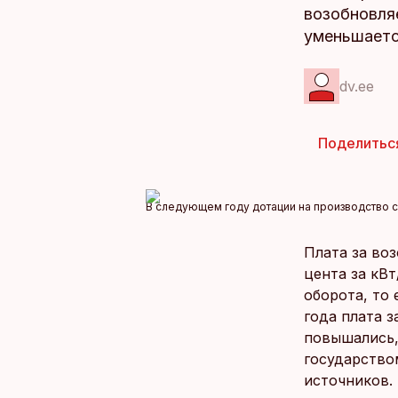
возобновля
уменьшаетс
dv.ee
Поделитьс
В следующем году дотации на производство с
Плата за во
цента за кВт
оборота, то 
года плата з
повышались,
государство
источников.