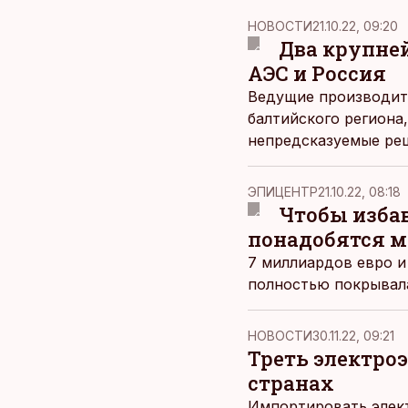
НОВОСТИ
21.10.22, 09:20
Два крупне
АЭС и Россия
Ведущие производите
балтийского региона
непредсказуемые реш
заработать, но может
ЭПИЦЕНТР
21.10.22, 08:18
Чтобы избав
понадобятся 
7 миллиардов евро и 
полностью покрывала
НОВОСТИ
30.11.22, 09:21
Треть электро
странах
Импортировать элект