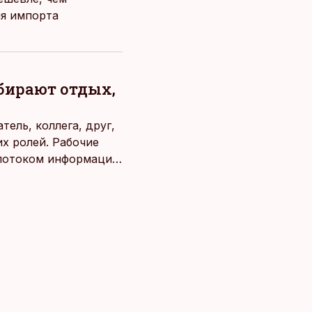
ля импорта
ыбирают отдых,
ель, коллега, друг,
х ролей. Рабочие
потоком информации,
века. Поэтому от
чаще люди ищут
зовывать,