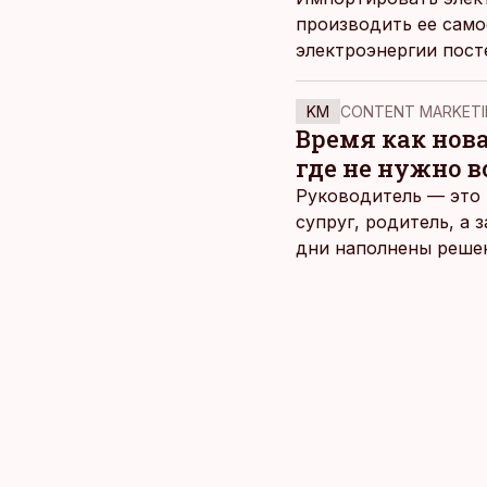
производить ее само
электроэнергии пост
KM
CONTENT MARKETI
Время как нов
где не нужно 
Руководитель — это 
супруг, родитель, а
дни наполнены реше
и даже в свободное 
отдыха все чаще жду
возможность просто 
планировать и за все