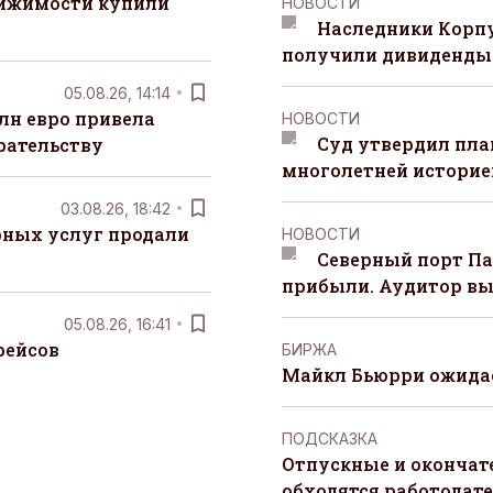
вижимости купили
НОВОСТИ
Наследники Корпу
получили дивиденды 
05.08.26, 14:14
лн евро привела
НОВОСТИ
Суд утвердил пла
рательству
многолетней историей
03.08.26, 18:42
рных услуг продали
НОВОСТИ
Северный порт П
прибыли. Аудитор вы
05.08.26, 16:41
рейсов
БИРЖА
Майкл Бьюрри ожидае
ПОДСКАЗКА
Отпускные и окончат
обходятся работодат