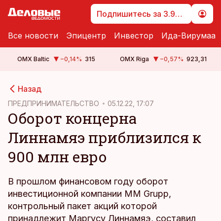
Подпишитесь за 3.99 €
Все новости
Эпицентр
Инвестор
Ида-Вирумаа
OMX Baltic
−0,14
%
315
OMX Riga
−0,57
%
923,31
cebook
cebook
Назад
Twitter)
Twitter)
ПРЕДПРИНИМАТЕЛЬСТВО
05.12.22, 17:07
Оборот концерна
kedIn
kedIn
Линнамяэ приблизился к
ail
ail
900 млн евро
k
k
В прошлом финансовом году оборот
инвестиционной компании MM Grupp,
контрольный пакет акций которой
принадлежит Маргусу Линнамяэ, составил