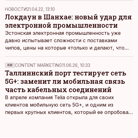
выросла с 3,9 до 23,9%.
НОВОСТИ
21.04.22, 13:10
Локдаун в Шанхае: новый удар для
электронной промышленности
Эстонская электронная промышленность уже
давно испытывает сложности с поставками
чипов, цены на которые «только и делают, что
растут». Очередным ударом стало закрытие
заводов в Шанхае.
CONTENT MARKETING
11.06.26, 10:33
KM
Таллиннский порт тестирует сеть
5G+: заменит ли мобильная связь
часть кабельных соединений
В апреле компания Telia открыла для своих
клиентов мобильную сеть 5G+, и одним из
первых крупных клиентов, который ее опробовал,
стал Таллиннский порт, который тестировал
новую технологию в условиях портовой
инфраструктуры.