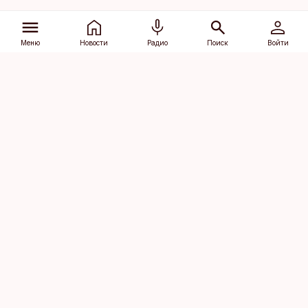
Меню
Новости
Радио
Поиск
Войти
Vana-Lõuna 39/1, 19094 Tallinn
(+372) 667 0111
dv@aripaev.ee
Подписаться
Об Äripäev
Реклама
Контакт
Права на
Кодекс журналистской
использование
этики
контента