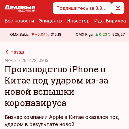
Подпишитесь за 3.99 €
Все новости
Эпицентр
Инвестор
Ида-Вирумаа
OMX Baltic
−0,04
%
315,18
OMX Riga
0,23
%
925,27
cebook
Назад
Twitter)
APPLE
26.12.22, 09:13
Производство iPhone в
kedIn
Китае под ударом из-за
ail
новой вспышки
k
коронавируса
Бизнес компании Apple в Китае оказался под
ударом в результате новой