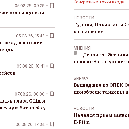
Конкретные точки входа
05.08.26, 09:29
вижимости купили
НОВОСТИ
Турция, Пакистан и 
соглашение
05.08.26, 15:43
шие адвокатские
MНЕНИЯ
денды
Делов-то: Эстония
пока airBaltic уходит 
05.08.26, 16:41
рейсов
БИРЖА
Вышедшие из ОПЕК О
приобрели танкеры на
07.08.26, 06:00
ыль в глаза США и
 вечную батарейку
НОВОСТИ
Начался прием заяво
E-Piim
06.08.26, 17:34