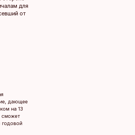
ичалам для
севший от
ая
ние, дающее
ком на 13
я сможет
й годовой