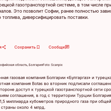
рецкой газотранспортной системе, в том числе пр
алов. Это позволит Софии, ранее полностью зави
о топлива, диверсифицировать поставки.
я
Сохранить
Сообщи
Софийская область, Болгария
Foto:
Scanpix
ная газовая компания Болгарии «Булгаргаз» и турецк
ртная компания Botas во вторник подписали соглаше
стороне доступ к турецкой газотранспортной сети сро
овиям соглашения, в год с территории Турции Болгари
 1,5 миллиарда кубометров природного газа при обще
 страны около 4 млрд.