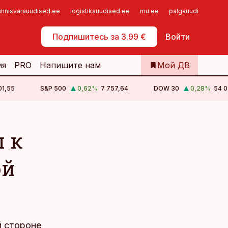
innisvarauudised.ee
logistikauudised.ee
mu.ee
palgauudised.ee
Самообслуживание
Подпишитесь за 3.99 €
Войти
ия
PRO
Напишите нам
Мой ДВ
01,55
S&P 500
0,62
%
7 757,64
DOW 30
0,28
%
54 0
 к
ой
й стороне