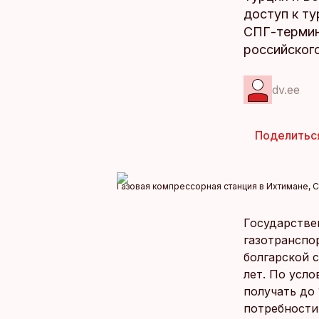
доступ к ту
СПГ-термин
российског
dv.ee
Поделитьс
Газовая компрессорная станция в Ихтимане, 
Государствен
газотранспо
болгарской 
лет. По усл
получать до
потребности