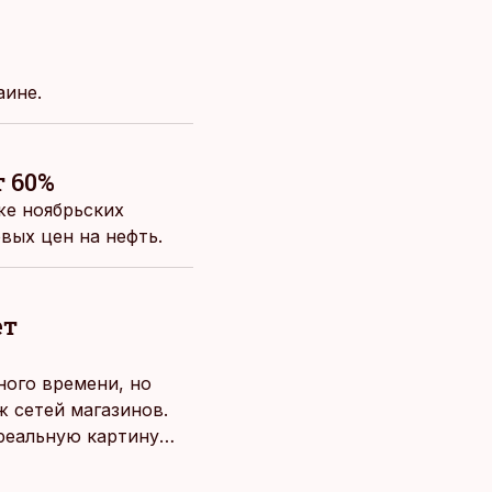
аине.
 60%
же ноябрьских
вых цен на нефть.
ет
ного времени, но
 сетей магазинов.
 реальную картину