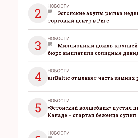
НОВОСТИ
2
Эстонские акулы рынка нед
торговый центр в Риге
НОВОСТИ
3
Миллионный дождь: крупней
бюро выплатили солидные диви
НОВОСТИ
4
airBaltic отменяет часть зимних 
НОВОСТИ
5
«Эстонский волшебник» пустил п
Канаде – стартап беженца сулил
НОВОСТИ