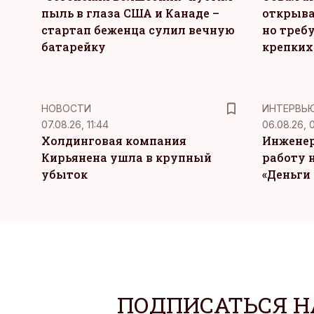
пыль в глаза США и Канаде –
открыва
стартап беженца сулил вечную
но требу
батарейку
крепких
НОВОСТИ
ИНТЕРВЬ
07.08.26, 11:44
06.08.26, 
Холдинговая компания
Инженер
Кирьянена ушла в крупный
работу н
убыток
«Деньги 
ПОДПИСАТЬСЯ Н