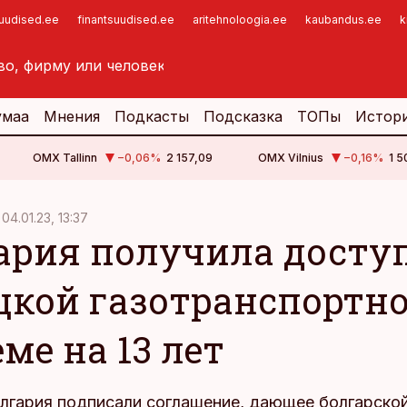
suudised.ee
finantsuudised.ee
aritehnoloogia.ee
kaubandus.ee
k
умаа
Мнения
Подкасты
Подсказка
ТОПы
Истор
OMX Tallinn
−0,06
%
2 157,09
OMX Vilnius
−0,16
%
1 5
04.01.23, 13:37
ария получила доступ
цкой газотранспортн
ме на 13 лет
олгария подписали соглашение, дающее болгарско