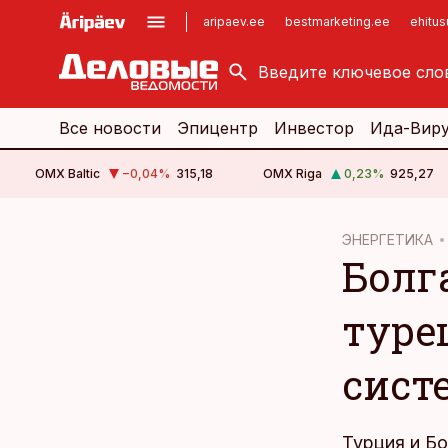
aripaev.ee
bestmarketing.ee
ehitu
kinnisvarauudised.ee
imelineajalugu.ee
logistikauudised.ee
imelineteadus.ee
Все новости
Эпицентр
Инвестор
Ида-Вир
OMX Baltic
−0,04
%
315,18
OMX Riga
0,23
%
925,27
cebook
ЭНЕРГЕТИКА
Болг
Twitter)
kedIn
туре
ail
систе
k
Турция и Б