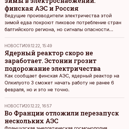
зимы в электроснабжении:
финская АЭС и Россия
Ведущие производители электричества этой
зимой едва покроют пиковое потребление стран
балтийского региона, но сигналы опасности
весьма сильны. Проблемы могут вызвать и
непредсказуемые решения России, и финская
НОВОСТИ
09.12.22, 15:49
атомная станция Олкилуото, которая должна
Ядерный реактор скоро не
заработать, но может и не сделать этого.
заработает. Эстонии грозит
подорожание электричества
Как сообщает финская АЭС, ядерный реактор на
Олкилуото 3 сможет начать работу не ранее 6
февраля, но и это не точно.
НОВОСТИ
20.12.22, 16:57
Во Франции отложили перезапуск
нескольких АЭС
Французская энергетическая госмонополия