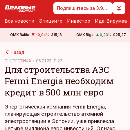
Подпишитесь за 3.99 €
Все новости
Эпицентр
Инвестор
Ида-Вирумаа
OMX Baltic
−0,04
%
315,18
OMX Riga
0,23
%
925,27
cebook
Назад
Twitter)
ЭНЕРГЕТИКА
05.01.23, 11:27
Для строительства АЭС
kedIn
Fermi Energia необходим
ail
кредит в 500 млн евро
k
Энергетическая компания Fermi Energia,
планирующая строительство атомной
электростанции в Эстонии, уже привлекла
четыре миллиона евро инвестиций. Однако