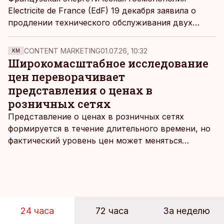
Electricite de France (EdF) 19 декабря заявила о
продлении технического обслуживания двух
ядерных энергоблоков на действующих АЭС на
четыре месяца и еще двух блоков – на один
CONTENT MARKETING
01.07.26, 10:32
KM
месяц, пишут «
Ведомости
».
Широкомасштабное исследование
цен переворачивает
представления о ценах в
розничных сетях
Представление о ценах в розничных сетях
формируется в течение длительного времени, но
фактический уровень цен может меняться
быстрее, чем устоявшийся имидж сетей
магазинов. Масштабное исследование цен,
проведенное в апреле, проливает свет на
реальную картину уровня цен в крупнейших
розничных сетях Эстонии.
24 часа
72 часа
За неделю