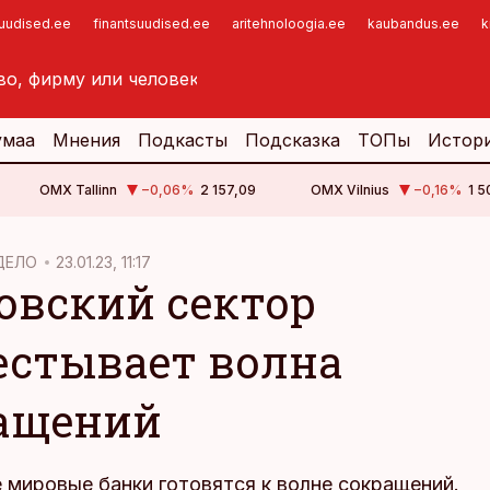
suudised.ee
finantsuudised.ee
aritehnoloogia.ee
kaubandus.ee
k
умаа
Мнения
Подкасты
Подсказка
ТОПы
Истор
OMX Tallinn
−0,06
%
2 157,09
OMX Vilnius
−0,16
%
1 5
ДЕЛО
23.01.23, 11:17
овский сектор
естывает волна
ащений
 мировые банки готовятся к волне сокращений.