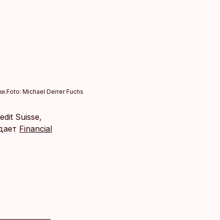
и.
Foto:
Michael Derrer Fuchs
it Suisse,
едает
Financial