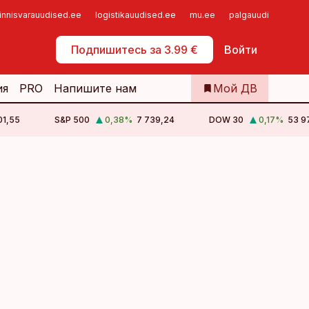
innisvarauudised.ee
logistikauudised.ee
mu.ee
palgauudised.ee
Самообслуживание
Подпишитесь за 3.99 €
Войти
ия
PRO
Напишите нам
Мой ДВ
01,55
S&P 500
0,38
%
7 739,24
DOW 30
0,17
%
53 9