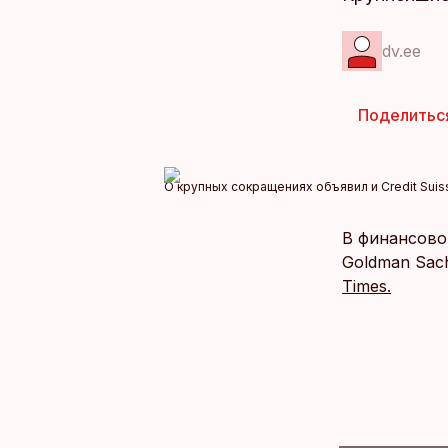
dv.ee
Поделитьс
О крупных сокращениях объявил и Credit Suis
В финансовом
Goldman Sac
Times.