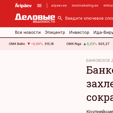
aripaev.ee
bestmarketing.ee
ehitu
kinnisvarauudised.ee
imelineajalugu.ee
logistikauudised.ee
imelineteadus.ee
Все новости
Эпицентр
Инвестор
Ида-Вир
OMX Baltic
−0,04
%
315,18
OMX Riga
0,23
%
925,27
cebook
БАНКОВСКОЕ 
Банк
Twitter)
kedIn
захл
ail
сокр
k
Крупнейшие