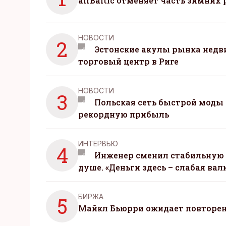
airBaltic отменяет часть зимних 
НОВОСТИ
2
Эстонские акулы рынка нед
торговый центр в Риге
НОВОСТИ
3
Польская сеть быстрой моды 
рекордную прибыль
ИНТЕРВЬЮ
4
Инженер сменил стабильную 
душе. «Деньги здесь – слабая вал
БИРЖА
5
Майкл Бьюрри ожидает повторени