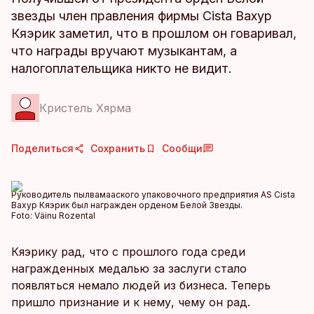
звезды член правления фирмы Cista Вахур
Кяэрик заметил, что в прошлом он говаривал,
что награды вручают музыкантам, а
налогоплательщика никто не видит.
Кристель Хярма
Поделиться
Сохранить
Сообщи
Руководитель пылвамааского упаковочного предприятия AS Cista
Вахур Кяэрик был награжден орденом Белой Звезды.
Foto:
Väinu Rozental
Кяэрику рад, что с прошлого года среди
награжденных медалью за заслуги стало
появляться немало людей из бизнеса. Теперь
пришло признание и к нему, чему он рад.