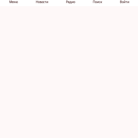
Меню
Новости
Радио
Поиск
Войти
Vana-Lõuna 39/1, 19094 Tallinn
(+372) 667 0111
dv@aripaev.ee
Подписаться
Об Äripäev
Реклама
Контакт
Права на
Кодекс журналистской
использование
этики
контента
Общие условия
Политика
конфиденциальности