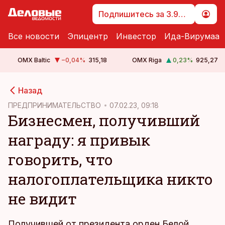
Подпишитесь за 3.99 €
Все новости
Эпицентр
Инвестор
Ида-Вирумаа
OMX Baltic
−0,04
%
315,18
OMX Riga
0,23
%
925,27
cebook
cebook
Назад
Twitter)
Twitter)
ПРЕДПРИНИМАТЕЛЬСТВО
07.02.23, 09:18
Бизнесмен, получивший
kedIn
kedIn
награду: я привык
ail
ail
говорить, что
k
k
налогоплательщика никто
не видит
Получившей от президента орден Белой