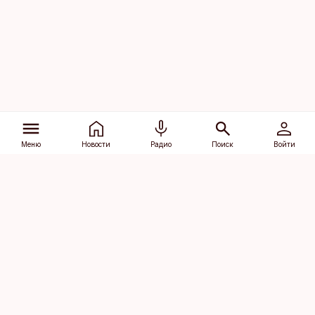
Меню
Новости
Радио
Поиск
Войти
Vana-Lõuna 39/1, 19094 Tallinn
(+372) 667 0111
dv@aripaev.ee