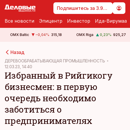
Подпишитесь за 3.99 €
Все новости
Эпицентр
Инвестор
Ида-Вирумаа
OMX Baltic
−0,04
%
315,18
OMX Riga
0,23
%
925,27
cebook
Назад
Twitter)
ДЕРЕВООБРАБАТЫВАЮЩАЯ ПРОМЫШЛЕННОСТЬ
12.03.23, 14:40
kedIn
Избранный в Рийгикогу
ail
бизнесмен: в первую
k
очередь необходимо
заботиться о
предпринимателях