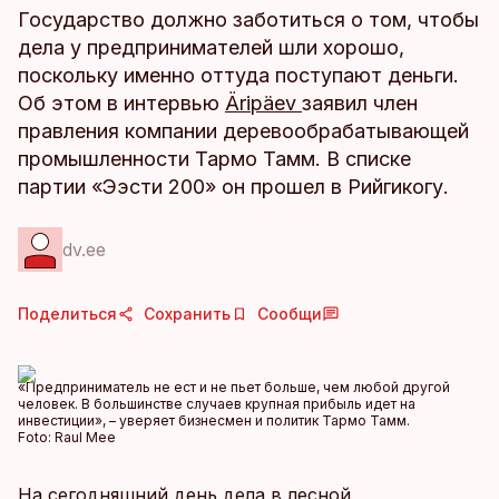
Государство должно заботиться о том, чтобы
дела у предпринимателей шли хорошо,
поскольку именно оттуда поступают деньги.
Об этом в интервью
Äripäev
заявил член
правления компании деревообрабатывающей
промышленности Тармо Тамм. В списке
партии «Ээсти 200» он прошел в Рийгикогу.
dv.ee
Поделиться
Сохранить
Сообщи
«Предприниматель не ест и не пьет больше, чем любой другой
человек. В большинстве случаев крупная прибыль идет на
инвестиции», – уверяет бизнесмен и политик Тармо Тамм.
Foto:
Raul Mee
На сегодняшний день дела в лесной