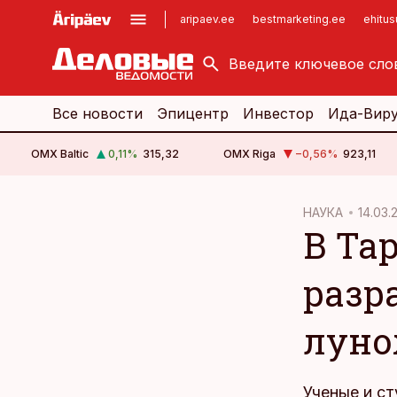
aripaev.ee
bestmarketing.ee
ehitu
kinnisvarauudised.ee
imelineajalugu.ee
logistikauudised.ee
imelineteadus.ee
Все новости
Эпицентр
Инвестор
Ида-Вир
OMX Baltic
0,11
%
315,32
OMX Riga
−0,56
%
923,11
cebook
НАУКА
14.03.2
В Та
Twitter)
kedIn
разр
ail
луно
k
Ученые и с