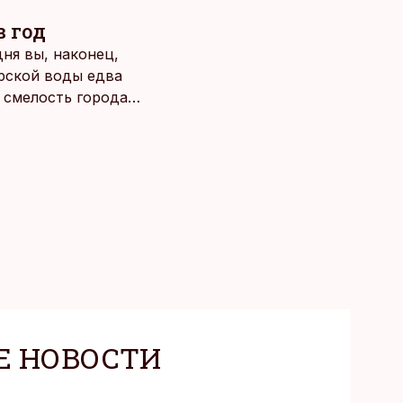
в год
ня вы, наконец,
рской воды едва
о смелость города
Е НОВОСТИ