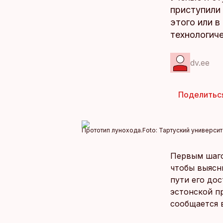
приступили 
этого или 
технологиче
dv.ee
Поделитьс
Прототип лунохода.
Foto:
Тартуский университ
Первым шаго
чтобы выясн
пути его дос
эстонской п
сообщается 