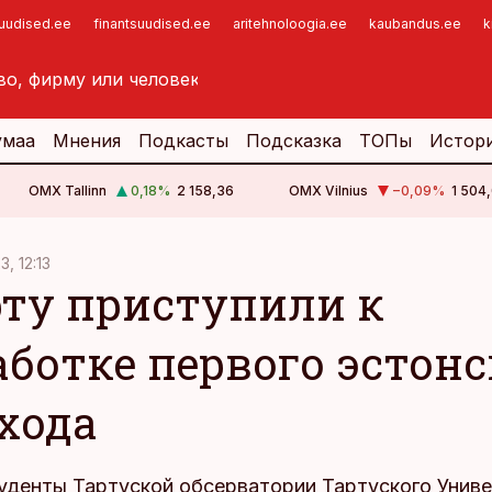
suudised.ee
finantsuudised.ee
aritehnoloogia.ee
kaubandus.ee
k
умаа
Мнения
Подкасты
Подсказка
ТОПы
Истор
OMX Tallinn
0,18
%
2 158,36
OMX Vilnius
−0,09
%
1 504,
3, 12:13
рту приступили к
аботке первого эстонс
хода
туденты Тартуской обсерватории Тартуского Унив