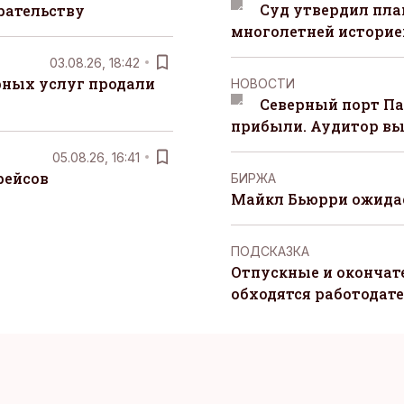
Суд утвердил пла
рательству
многолетней историей
03.08.26, 18:42
рных услуг продали
НОВОСТИ
Северный порт П
прибыли. Аудитор вы
05.08.26, 16:41
рейсов
БИРЖА
Майкл Бьюрри ожидае
ПОДСКАЗКА
Отпускные и окончат
обходятся работодат