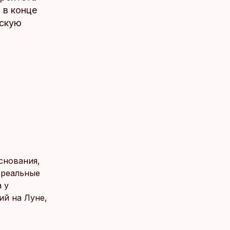
 в конце
нскую
снования,
 реальные
 у
ий на Луне,