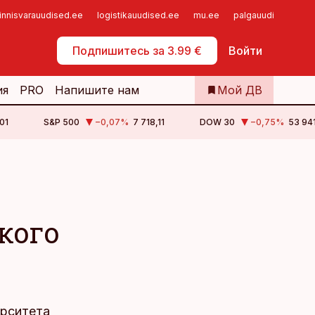
innisvarauudised.ee
logistikauudised.ee
mu.ee
palgauudised.ee
Самообслуживание
Подпишитесь за 3.99 €
Войти
ия
PRO
Напишите нам
Мой ДВ
01
S&P 500
−0,07
%
7 718,11
DOW 30
−0,75
%
53 94
кого
ерситета