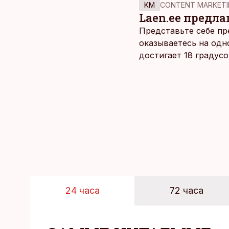
KM
CONTENT MARKETI
Laen.ee предлаг
Представьте себе пр
оказываетесь на одн
достигает 18 градус
берет, и без долгих 
24 часа
72 часа