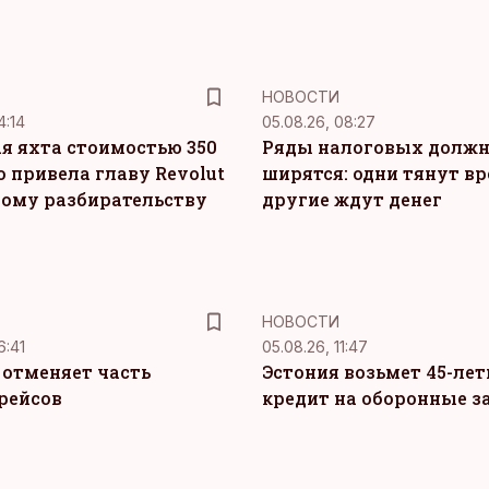
НОВОСТИ
4:14
05.08.26, 08:27
я яхта стоимостью 350
Ряды налоговых долж
о привела главу Revolut
ширятся: одни тянут вр
ному разбирательству
другие ждут денег
НОВОСТИ
6:41
05.08.26, 11:47
c отменяет часть
Эстония возьмет 45-ле
рейсов
кредит на оборонные з