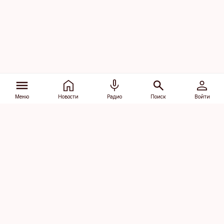
Меню
Новости
Радио
Поиск
Войти
Vana-Lõuna 39/1, 19094 Tallinn
(+372) 667 0111
dv@aripaev.ee
Подписаться
Об Äripäev