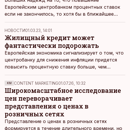
Больших надежд на то, что повышение
Европейским центробанком процентных ставок
если не закончилось, то хотя бы в ближайшее
время замедлится, лелеять не стоит, считают
аналитики эстонских банков.
НОВОСТИ
01.03.23, 14:01
Жилищный кредит может
фантастически подорожать
Европейская экономика сигнализирует о том, что
центробанку для снижения инфляции придется
повысить процентную ставку больше, чем
ожидалось, и, по словам экономиста Luminor,
Euribor в 5% больше не звучит фантастично.
CONTENT MARKETING
01.07.26, 10:32
KM
Широкомасштабное исследование
цен переворачивает
представления о ценах в
розничных сетях
Представление о ценах в розничных сетях
формируется в течение длительного времени, но