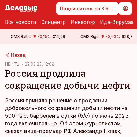
Подпишитесь за 3.99 €
Все новости
Эпицентр
Инвестор
Ида-Вирумаа
OMX Baltic
−0,15
%
314,98
OMX Riga
−0,03
%
928,3
cebook
cebook
Назад
Twitter)
Twitter)
НЕФТЬ
22.03.23, 12:08
Россия продлила
kedIn
kedIn
сокращение добычи нефти
ail
ail
k
k
Россия приняла решение о продлении
добровольного сокращения добычи нефти на
500 тыс. баррелей в сутки (б/с) по июнь 2023
года включительно. Об этом журналистам
сказал вице-премьер РФ Александр Новак,