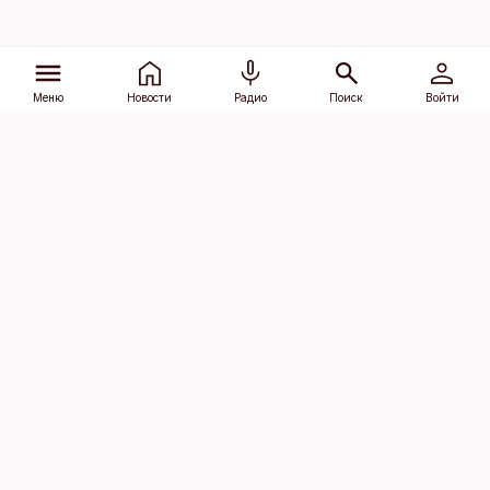
Меню
Новости
Радио
Поиск
Войти
Vana-Lõuna 39/1, 19094 Tallinn
(+372) 667 0111
dv@aripaev.ee
Подписаться
Об Äripäev
Реклама
Контакт
Права на
Кодекс журналистской
использование
этики