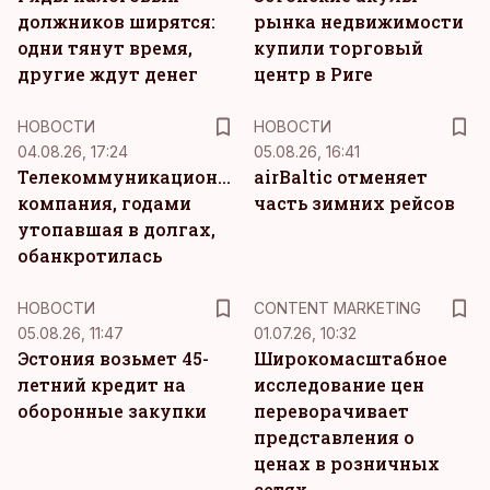
должников ширятся:
рынка недвижимости
одни тянут время,
купили торговый
другие ждут денег
центр в Риге
НОВОСТИ
НОВОСТИ
04.08.26, 17:24
05.08.26, 16:41
Телекоммуникационная
airBaltic отменяет
компания, годами
часть зимних рейсов
утопавшая в долгах,
обанкротилась
KM
НОВОСТИ
CONTENT MARKETING
05.08.26, 11:47
01.07.26, 10:32
Эстония возьмет 45-
Широкомасштабное
летний кредит на
исследование цен
оборонные закупки
переворачивает
представления о
ценах в розничных
сетях