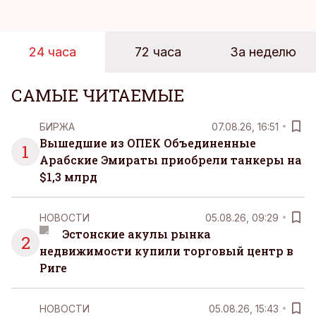
ответственностью, встречами и бесконечным
потоком информации, и даже в свободное время
эти роли часто продолжают сопровождать
24 часа
72 часа
За неделю
человека. Поэтому от отдыха все чаще ждут не
множества занятий или вариантов выбора. Все
чаще люди ищут возможность просто быть здесь
САМЫЕ ЧИТАЕМЫЕ
и сейчас — без необходимости все
организовывать, планировать и за все отвечать
БИРЖА
07.08.26, 16:51
самостоятельно.
Вышедшие из ОПЕК Объединенные
1
Арабские Эмираты приобрели танкеры на
$1,3 млрд
НОВОСТИ
05.08.26, 09:29
Эстонские акулы рынка
2
недвижимости купили торговый центр в
Риге
НОВОСТИ
05.08.26, 15:43