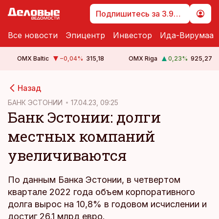
Подпишитесь за 3.99 €
Все новости
Эпицентр
Инвестор
Ида-Вирумаа
OMX Baltic
−0,04
%
315,18
OMX Riga
0,23
%
925,27
cebook
Назад
Twitter)
БАНК ЭСТОНИИ
17.04.23, 09:25
Банк Эстонии: долги
kedIn
местных компаний
ail
увеличиваются
k
По данным Банка Эстонии, в четвертом
квартале 2022 года объем корпоративного
долга вырос на 10,8% в годовом исчислении и
достиг 26,1 млрд евро.