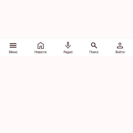
Меню
Новости
Радио
Поиск
Войти
Vana-Lõuna 39/1, 19094 Tallinn
(+372) 667 0111
dv@aripaev.ee
Подписаться
Об Äripäev