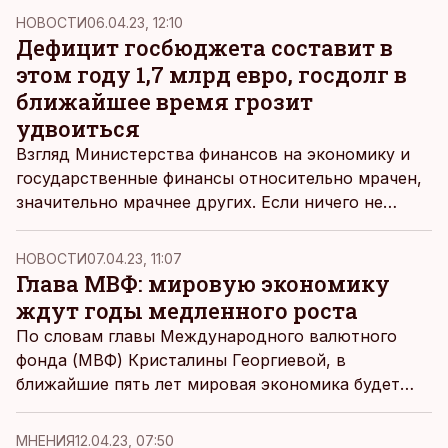
недели, а те события, которые повлияли на
НОВОСТИ
06.04.23, 12:10
мировые фондовые рынки.
Дефицит госбюджета составит в
этом году 1,7 млрд евро, госдолг в
ближайшее время грозит
удвоиться
Взгляд Министерства финансов на экономику и
государственные финансы относительно мрачен,
значительно мрачнее других. Если ничего не
изменится, долг госсектора Эстонии грозит
удвоиться всего за четыре года, до 13,4 млрд
НОВОСТИ
07.04.23, 11:07
евро, или 30 процентов от ВВП.
Глава МВФ: мировую экономику
ждут годы медленного роста
По словам главы Международного валютного
фонда (МВФ) Кристалины Георгиевой, в
ближайшие пять лет мировая экономика будет
расти в среднем примерно на 3% в год — это
худший среднесрочный прогноз за последние 30
MНЕНИЯ
12.04.23, 07:50