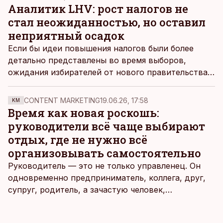
лет, передает Bloomberg.
Аналитик LHV: рост налогов не
стал неожиданностью, но оставил
неприятный осадок
Если бы идеи повышения налогов были более
детально представлены во время выборов,
ожидания избирателей от нового правительства
были бы более адекватными, пишет
экономический аналитик LHV Кристо Ааб.
CONTENT MARKETING
19.06.26, 17:58
KM
Время как новая роскошь:
руководители всё чаще выбирают
отдых, где не нужно всё
организовывать самостоятельно
Руководитель — это не только управленец. Он
одновременно предприниматель, коллега, друг,
супруг, родитель, а зачастую человек,
совмещающий еще множество других ролей.
Рабочие дни наполнены решениями,