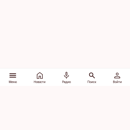
Меню
Новости
Радио
Поиск
Войти
Vana-Lõuna 39/1, 19094 Tallinn
(+372) 667 0111