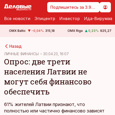
Подпишитесь за 3.99 €
Все новости
Эпицентр
Инвестор
Ида-Вирумаа
OMX Baltic
−0,04
%
315,18
OMX Riga
0,23
%
925,27
cebook
cebook
Назад
Twitter)
Twitter)
ЛИЧНЫЕ ФИНАНСЫ
30.04.23, 16:07
Опрос: две трети
kedIn
kedIn
населения Латвии не
ail
ail
могут себя финансово
k
k
обеспечить
61% жителей Латвии признают, что
полностью или частично финансово зависят