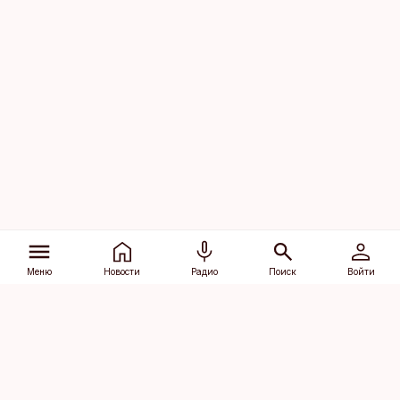
Меню
Новости
Радио
Поиск
Войти
Vana-Lõuna 39/1, 19094 Tallinn