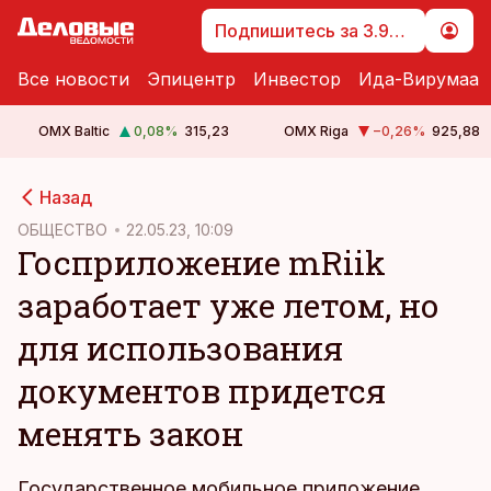
Подпишитесь за 3.99 €
Все новости
Эпицентр
Инвестор
Ида-Вирумаа
OMX Baltic
0,08
%
315,23
OMX Riga
−0,26
%
925,88
cebook
Назад
Twitter)
ОБЩЕСТВО
22.05.23, 10:09
Госприложение mRiik
kedIn
заработает уже летом, но
ail
для использования
k
документов придется
менять закон
Государственное мобильное приложение