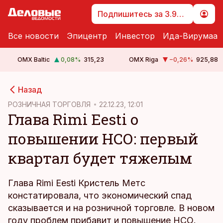
Подпишитесь за 3.99 €
Все новости
Эпицентр
Инвестор
Ида-Вирумаа
OMX Baltic
0,08
%
315,23
OMX Riga
−0,26
%
925,88
cebook
Назад
Twitter)
РОЗНИЧНАЯ ТОРГОВЛЯ
22.12.23, 12:01
Глава Rimi Eesti о
kedIn
повышении НСО: первый
ail
квартал будет тяжелым
k
Глава Rimi Eesti Кристель Метс
констатировала, что экономический спад
сказывается и на розничной торговле. В новом
году проблем прибавит и повышение НСО.