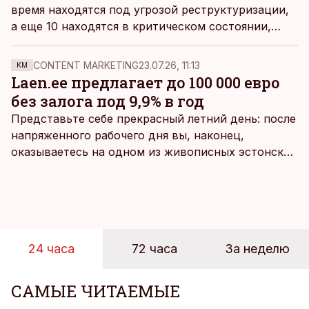
время находятся под угрозой реструктуризации,
а еще 10 находятся в критическом состоянии,
Вейкко Лухалайд, исполнительный директор
Союза городов и самоуправлений,
CONTENT MARKETING
23.07.26, 11:13
KM
предупреждает, что в следующем году эти
Laen.ee предлагает до 100 000 евро
цифры могут еще увеличиться.
без залога под 9,9% в год
Представьте себе прекрасный летний день: после
напряженного рабочего дня вы, наконец,
оказываетесь на одном из живописных эстонских
пляжей. Температура морской воды едва
достигает 18 градусов, но вы как закаленный
предприниматель знаете, что смелость города
берет, и без долгих раздумий бросаетесь в воду.
24 часа
72 часа
За неделю
САМЫЕ ЧИТАЕМЫЕ