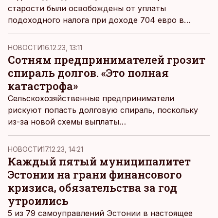
старости были освобождены от уплаты
подоходного налога при доходе 704 евро в
месяц. Это освобождение действовало и для тех,
кто в течение года достигал соответствующего
НОВОСТИ
16.12.23, 13:11
возраста. С 1 января 2024 года не облагаемый
Сотням предпринимателей грозит
подоходным налогом минимум вырастет для них
спираль долгов. «Это полная
до 776 евро, сообщает Департамент социального
катастрофа»
страхования.
Сельскохозяйственные предприниматели
рискуют попасть долговую спираль, поскольку
из-за новой схемы выплаты
сельскохозяйственных субсидий получат свои
деньги не в декабре, как это было раньше, а
НОВОСТИ
17.12.23, 14:21
позже.
Каждый пятый муниципалитет
Эстонии на грани финансового
кризиса, обязательства за год
утроились
5 из 79 самоуправлений Эстонии в настоящее