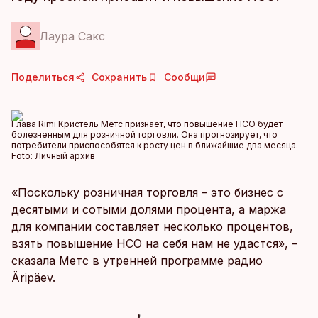
Лаура Сакс
Поделиться
Сохранить
Сообщи
Глава Rimi Кристель Метс признает, что повышение НСО будет
болезненным для розничной торговли. Она прогнозирует, что
потребители приспособятся к росту цен в ближайшие два месяца.
Foto:
Личный архив
«Поскольку розничная торговля – это бизнес с
десятыми и сотыми долями процента, а маржа
для компании составляет несколько процентов,
взять повышение НСО на себя нам не удастся», –
сказала Метс в утренней программе радио
Äripäev.