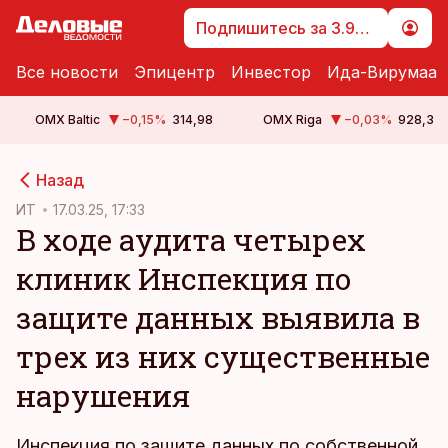
Подпишитесь за 3.99 €
Все новости
Эпицентр
Инвестор
Ида-Вирумаа
OMX Baltic
−0,15
%
314,98
OMX Riga
−0,03
%
928,3
cebook
Назад
Twitter)
ИТ
17.03.25, 17:33
В ходе аудита четырех
kedIn
клиник Инспекция по
ail
защите данных выявила в
k
трех из них существенные
нарушения
Инспекция по защите данных по собственной