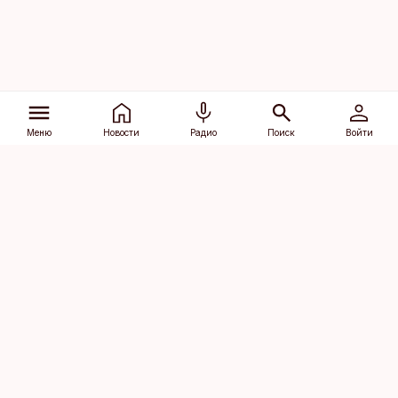
Меню
Новости
Радио
Поиск
Войти
Vana-Lõuna 39/1, 19094 Tallinn
(+372) 667 0111
dv@aripaev.ee
Подписаться
Об Äripäev
Реклама
Контакт