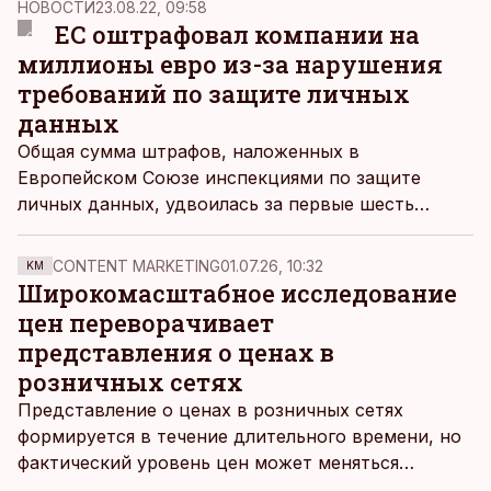
НОВОСТИ
23.08.22, 09:58
ЕС оштрафовал компании на
миллионы евро из-за нарушения
требований по защите личных
данных
Общая сумма штрафов, наложенных в
Европейском Союзе инспекциями по защите
личных данных, удвоилась за первые шесть
месяцев этого года. За нарушение требований
постановления о защите личных данных (англ.
CONTENT MARKETING
01.07.26, 10:32
KM
аббревиатура GDPR) компании были
Широкомасштабное исследование
оштрафованы на миллионы евро.
цен переворачивает
представления о ценах в
розничных сетях
Представление о ценах в розничных сетях
формируется в течение длительного времени, но
фактический уровень цен может меняться
быстрее, чем устоявшийся имидж сетей