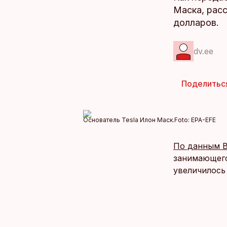
Маска, рас
долларов.
dv.ee
Поделитьс
Основатель Tesla Илон Маск.
Foto:
EPA-EFE
По данным B
занимающего
увеличилось