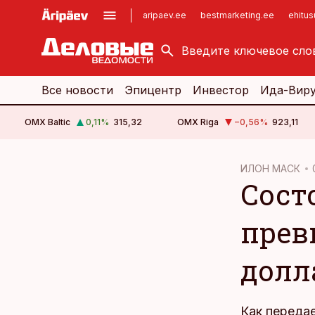
aripaev.ee
bestmarketing.ee
ehitu
kinnisvarauudised.ee
imelineajalugu.ee
logistikauudised.ee
imelineteadus.ee
Все новости
Эпицентр
Инвестор
Ида-Вир
OMX Baltic
0,11
%
315,32
OMX Riga
−0,56
%
923,11
cebook
ИЛОН МАСК
Сост
Twitter)
kedIn
прев
ail
долл
k
Как передае