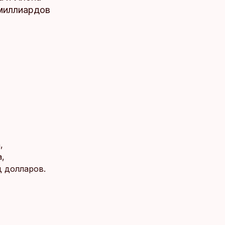
 миллиардов
,
,
д долларов.