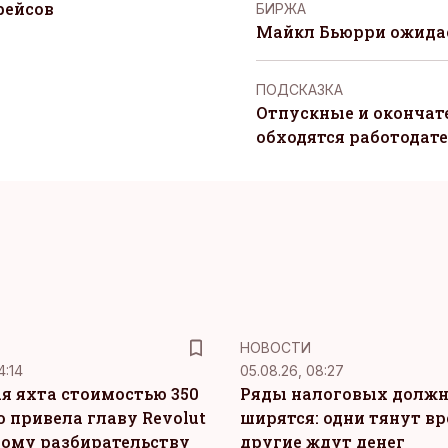
рейсов
БИРЖА
Майкл Бьюрри ожидае
ПОДСКАЗКА
Отпускные и окончат
обходятся работодат
НОВОСТИ
4:14
05.08.26, 08:27
я яхта стоимостью 350
Ряды налоговых долж
о привела главу Revolut
ширятся: одни тянут вр
ному разбирательству
другие ждут денег