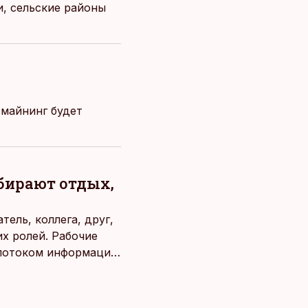
, сельские районы
 майнинг будет
ыбирают отдых,
ель, коллега, друг,
х ролей. Рабочие
потоком информации,
века. Поэтому от
чаще люди ищут
зовывать,