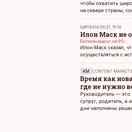
чтобы охватить широ
на севере страны, 
БИРЖА
14.06.21, 15:14
Илон Маск не о
Биткоин вырос на 9%
Илон Маск сказал, чт
осуществляться с ис
KM
CONTENT MARKETI
Время как нов
где не нужно 
Руководитель — это 
супруг, родитель, а
дни наполнены реше
и даже в свободное 
отдыха все чаще жду
возможность просто 