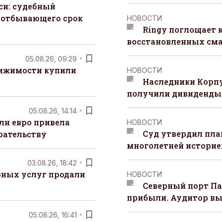
си: судебный
 отбывающего срок
НОВОСТИ
Ringy поглощает 
восстановленных сма
05.08.26, 09:29
вижимости купили
НОВОСТИ
Наследники Корпу
получили дивиденды 
05.08.26, 14:14
лн евро привела
НОВОСТИ
Суд утвердил пла
рательству
многолетней историей
03.08.26, 18:42
рных услуг продали
НОВОСТИ
Северный порт П
прибыли. Аудитор вы
05.08.26, 16:41