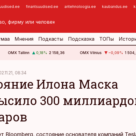
suudised.ee
finantsuudised.ee
aritehnoloogia.ee
kaubandus.ee
k
умаа
Мнения
Подкасты
Подсказка
ТОПы
Истор
OMX Tallinn
0,18
%
2 158,36
OMX Vilnius
−0,09
%
1 504,
02.11.21, 08:34
ояние Илона Маска
ысило 300 миллиардо
аров
т Bloomberg, состояние основателя компаний Tesl