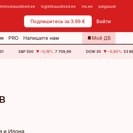
innisvarauudised.ee
logistikauudised.ee
mu.ee
palgauudised.ee
Самообслуживание
Подпишитесь за 3.99 €
Войти
ия
PRO
Напишите нам
Мой ДВ
01
S&P 500
−0,18
%
7 709,96
DOW 30
−0,85
%
53 88
в
a и Илона