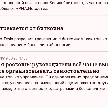
кополосной связью всю Великобританию, в частности
сообщают
«РИА.Новости».
трекается от биткоина
о Tesla разрешит транзакции с биткоином, как только
пользованием более чистой энергии.
NG
19.06.26, 17:58
ая роскошь: руководители всё чаще в
всё организовывать самостоятельно
не только управленец. Он одновременно предпринимат
 зачастую человек, совмещающий еще множество други
ниями, ответственностью, встречами и бесконечным 
время эти роли часто продолжают сопровождать чело
т не множества занятий или вариантов выбора. Все 
быть здесь и сейчас — без необходимости все органи