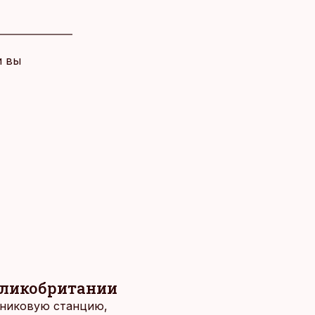
и вы
еликобритании
тниковую станцию,