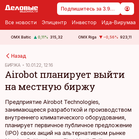
Подпишитесь за 3.99 €
Все новости
Эпицентр
Инвестор
Ида-Вирумаа
OMX Baltic
0,11
%
315,32
OMX Riga
−0,56
%
923,11
cebook
Назад
Twitter)
БИРЖА
10.01.22, 12:16
Airobot планирует выйти
kedIn
на местную биржу
ail
k
Предприятие Airobot Technologies,
занимающееся разработкой и производством
внутреннего климатического оборудования,
планирует первичное публичное предложение
(IPO) своих акций на альтернативном рынке