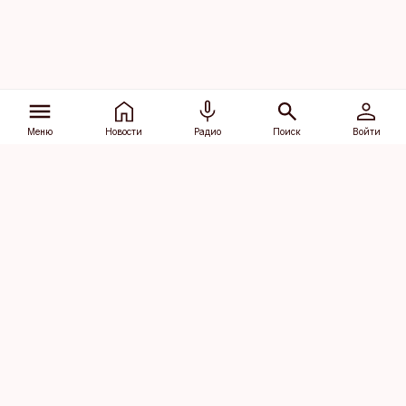
Меню
Новости
Радио
Поиск
Войти
Vana-Lõuna 39/1, 19094 Tallinn
(+372) 667 0111
dv@aripaev.ee
Подписаться
Об Äripäev
Реклама
Контакт