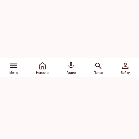
Меню
Новости
Радио
Поиск
Войти
Vana-Lõuna 39/1, 19094 Tallinn
(+372) 667 0111
dv@aripaev.ee