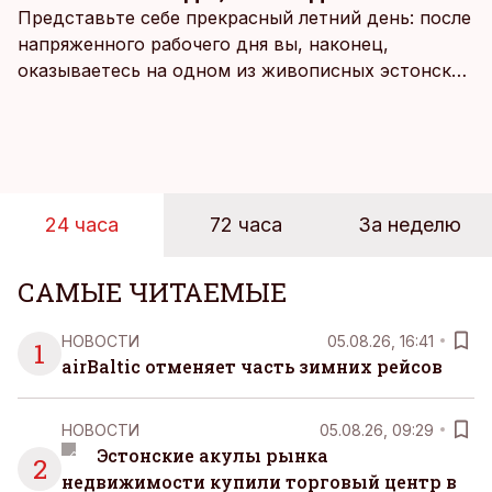
Представьте себе прекрасный летний день: после
напряженного рабочего дня вы, наконец,
оказываетесь на одном из живописных эстонских
пляжей. Температура морской воды едва
достигает 18 градусов, но вы как закаленный
предприниматель знаете, что смелость города
берет, и без долгих раздумий бросаетесь в воду.
24 часа
72 часа
За неделю
САМЫЕ ЧИТАЕМЫЕ
НОВОСТИ
05.08.26, 16:41
1
airBaltic отменяет часть зимних рейсов
НОВОСТИ
05.08.26, 09:29
Эстонские акулы рынка
2
недвижимости купили торговый центр в