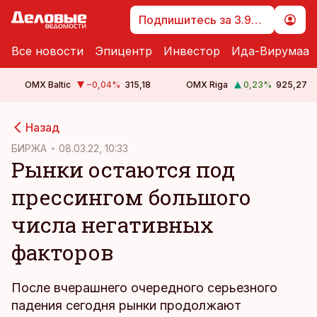
Подпишитесь за 3.99 €
Все новости
Эпицентр
Инвестор
Ида-Вирумаа
OMX Baltic
−0,04
%
315,18
OMX Riga
0,23
%
925,27
cebook
Назад
Twitter)
БИРЖА
08.03.22, 10:33
Рынки остаются под
kedIn
прессингом большого
ail
числа негативных
k
факторов
После вчерашнего очередного серьезного
падения сегодня рынки продолжают