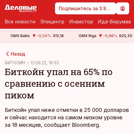
Подпишитесь за 3.99 €
Все новости
Эпицентр
Инвестор
Ида-Вирумаа
OMX Baltic
−0,04
%
315,18
OMX Riga
−0,86
%
920,55
cebook
cebook
Назад
Twitter)
Twitter)
БИТКОИН
13.06.22, 16:33
Биткойн упал на 65% по
kedIn
kedIn
сравнению с осенним
ail
ail
пиком
k
k
Биткойн упал ниже отметки в 25 000 долларов
и сейчас находится на самом низком уровне
за 18 месяцев, сообщает Bloomberg.