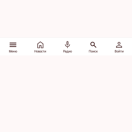
Меню
Новости
Радио
Поиск
Войти
Vana-Lõuna 39/1, 19094 Tallinn
(+372) 667 0111
dv@aripaev.ee
Подписаться
Об Äripäev