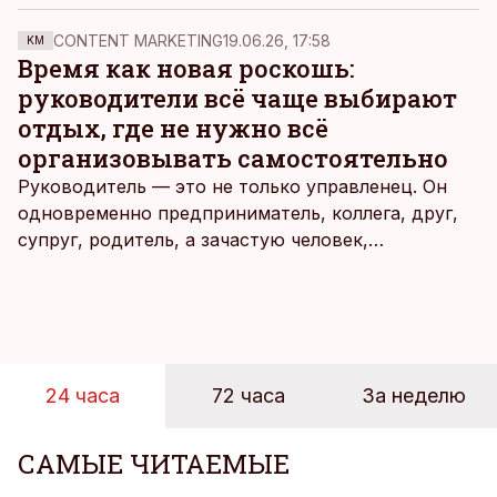
ставок.
CONTENT MARKETING
19.06.26, 17:58
KM
Время как новая роскошь:
руководители всё чаще выбирают
отдых, где не нужно всё
организовывать самостоятельно
Руководитель — это не только управленец. Он
одновременно предприниматель, коллега, друг,
супруг, родитель, а зачастую человек,
совмещающий еще множество других ролей.
Рабочие дни наполнены решениями,
ответственностью, встречами и бесконечным
потоком информации, и даже в свободное время
эти роли часто продолжают сопровождать
24 часа
72 часа
За неделю
человека. Поэтому от отдыха все чаще ждут не
множества занятий или вариантов выбора. Все
чаще люди ищут возможность просто быть здесь
САМЫЕ ЧИТАЕМЫЕ
и сейчас — без необходимости все