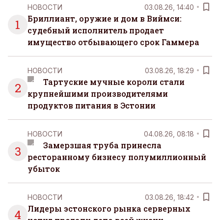
организовывать, планировать и за все отвечать
НОВОСТИ
03.08.26, 14:40
самостоятельно.
Бриллиант, оружие и дом в Виймси:
1
судебный исполнитель продает
имущество отбывающего срок Гаммера
НОВОСТИ
03.08.26, 18:29
Тартуские мучные короли стали
2
крупнейшими производителями
продуктов питания в Эстонии
НОВОСТИ
04.08.26, 08:18
Замерзшая труба принесла
3
ресторанному бизнесу полумиллионный
убыток
НОВОСТИ
03.08.26, 18:42
Лидеры эстонского рынка серверных
4