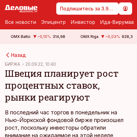
Подпишитесь за 3.99 €
Все новости
Эпицентр
Инвестор
Ида-Вирумаа
OMX Baltic
−0,15
%
314,98
OMX Riga
−0,03
%
928,3
cebook
Назад
Twitter)
БИРЖА
20.09.22, 10:40
Швеция планирует рост
kedIn
процентных ставок,
ail
рынки реагируют
k
В последний час торгов в понедельник на
Нью-Йоркской фондовой бирже произошел
рост, поскольку инвесторы обратили
внимание на ожидаемое на этой неделе