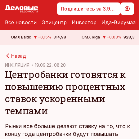
Подпишитесь за 3.99 €
Все новости
Эпицентр
Инвестор
Ида-Вирумаа
OMX Baltic
−0,15
%
314,98
OMX Riga
−0,03
%
928,3
cebook
Назад
Twitter)
ИНФЛЯЦИЯ
19.09.22, 08:20
Центробанки готовятся к
kedIn
повышению процентных
ail
ставок ускоренными
k
темпами
Рынки все больше делают ставку на то, что к
концу года центробанки будут повышать