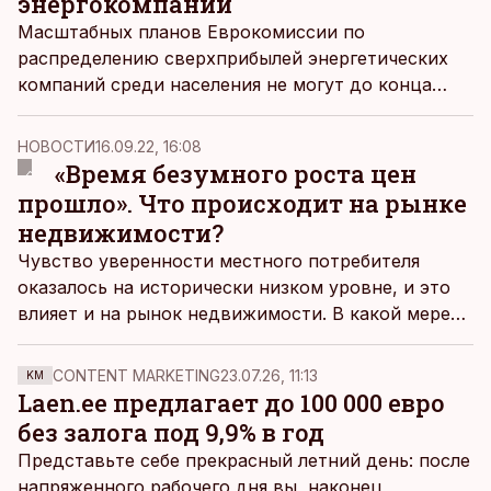
энергокомпаний
Масштабных планов Еврокомиссии по
распределению сверхприбылей энергетических
компаний среди населения не могут до конца
понять даже в министерстве экономики Эстонии.
НОВОСТИ
16.09.22, 16:08
«Время безумного роста цен
прошло». Что происходит на рынке
недвижимости?
Чувство уверенности местного потребителя
оказалось на исторически низком уровне, и это
влияет и на рынок недвижимости. В какой мере
скажется это влияние, выяснится в предстоящий
осенне-зимний период, отмечает торговый
CONTENT MARKETING
23.07.26, 11:13
KM
партнер фирмы Pindi Kinnisvara Пеэп Сооман.
Laen.ee предлагает до 100 000 евро
без залога под 9,9% в год
Представьте себе прекрасный летний день: после
напряженного рабочего дня вы, наконец,