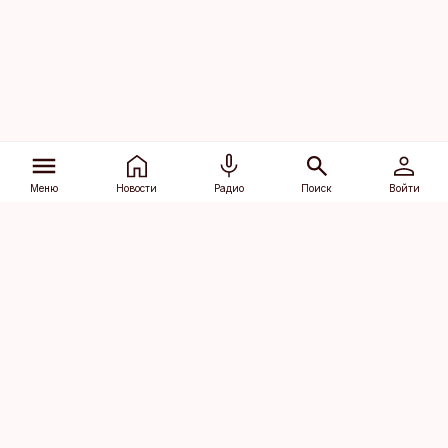
Меню
Новости
Радио
Поиск
Войти
Vana-Lõuna 39/1, 19094 Tallinn
(+372) 667 0111
dv@aripaev.ee
Подписаться
Об Äripäev