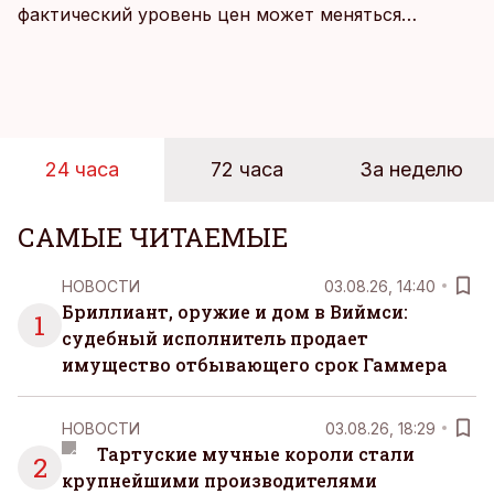
фактический уровень цен может меняться
быстрее, чем устоявшийся имидж сетей
магазинов. Масштабное исследование цен,
проведенное в апреле, проливает свет на
реальную картину уровня цен в крупнейших
розничных сетях Эстонии.
24 часа
72 часа
За неделю
САМЫЕ ЧИТАЕМЫЕ
НОВОСТИ
03.08.26, 14:40
Бриллиант, оружие и дом в Виймси:
1
судебный исполнитель продает
имущество отбывающего срок Гаммера
НОВОСТИ
03.08.26, 18:29
Тартуские мучные короли стали
2
крупнейшими производителями