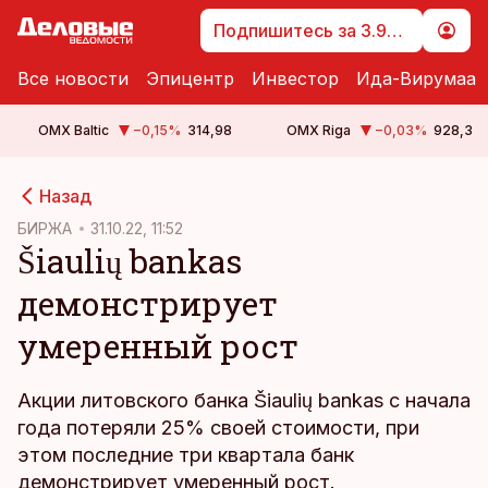
Подпишитесь за 3.99 €
Все новости
Эпицентр
Инвестор
Ида-Вирумаа
OMX Baltic
−0,15
%
314,98
OMX Riga
−0,03
%
928,3
cebook
Назад
Twitter)
БИРЖА
31.10.22, 11:52
Šiaulių bankas
kedIn
демонстрирует
ail
умеренный рост
k
Акции литовского банка Šiaulių bankas с начала
года потеряли 25% своей стоимости, при
этом последние три квартала банк
демонстрирует умеренный рост.