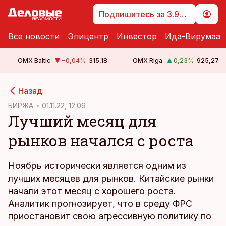
Подпишитесь за 3.99 €
Все новости
Эпицентр
Инвестор
Ида-Вирумаа
OMX Baltic
−0,04
%
315,18
OMX Riga
0,23
%
925,27
cebook
Назад
Twitter)
БИРЖА
01.11.22, 12:09
Лучший месяц для
kedIn
рынков начался с роста
ail
k
Ноябрь исторически является одним из
лучших месяцев для рынков. Китайские рынки
начали этот месяц с хорошего роста.
Аналитик прогнозирует, что в среду ФРС
приостановит свою агрессивную политику по