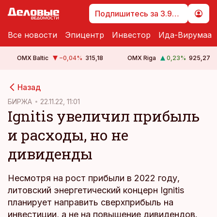
Подпишитесь за 3.99 €
Все новости
Эпицентр
Инвестор
Ида-Вирумаа
OMX Baltic
−0,04
%
315,18
OMX Riga
0,23
%
925,27
cebook
Назад
Twitter)
БИРЖА
22.11.22, 11:01
Ignitis увеличил прибыль
kedIn
и расходы, но не
ail
дивиденды
k
Несмотря на рост прибыли в 2022 году,
литовский энергетический концерн Ignitis
планирует направить сверхприбыль на
инвестиции, а не на повышение дивидендов.