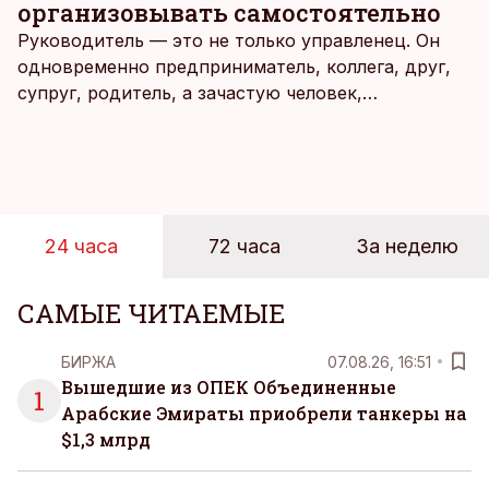
организовывать самостоятельно
Руководитель — это не только управленец. Он
одновременно предприниматель, коллега, друг,
супруг, родитель, а зачастую человек,
совмещающий еще множество других ролей.
Рабочие дни наполнены решениями,
ответственностью, встречами и бесконечным
потоком информации, и даже в свободное время
эти роли часто продолжают сопровождать
24 часа
72 часа
За неделю
человека. Поэтому от отдыха все чаще ждут не
множества занятий или вариантов выбора. Все
чаще люди ищут возможность просто быть здесь
САМЫЕ ЧИТАЕМЫЕ
и сейчас — без необходимости все
организовывать, планировать и за все отвечать
БИРЖА
07.08.26, 16:51
самостоятельно.
Вышедшие из ОПЕК Объединенные
1
Арабские Эмираты приобрели танкеры на
$1,3 млрд