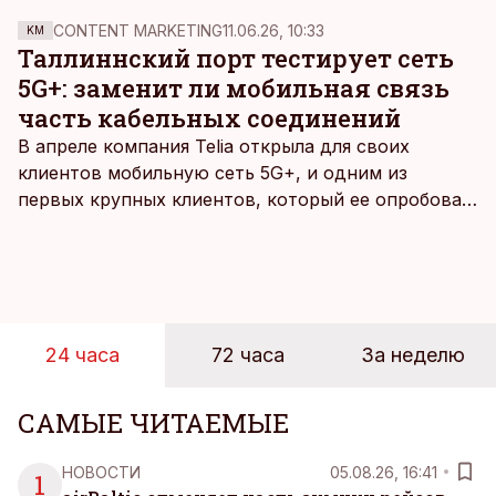
планировал купить яхту более чем за миллион
CONTENT MARKETING
11.06.26, 10:33
KM
евро.
Таллиннский порт тестирует сеть
5G+: заменит ли мобильная связь
часть кабельных соединений
В апреле компания Telia открыла для своих
клиентов мобильную сеть 5G+, и одним из
первых крупных клиентов, который ее опробовал,
стал Таллиннский порт, который тестировал
новую технологию в условиях портовой
инфраструктуры.
24 часа
72 часа
За неделю
САМЫЕ ЧИТАЕМЫЕ
НОВОСТИ
05.08.26, 16:41
1