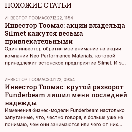
ПОХОЖИЕ СТАТЬИ
ИНВЕСТОР ТООМАС
07.12.22, 11:54
Инвестор Тоомас: акции владельца
Silmet кажутся весьма
привлекательными
Один инвестор обратил мое внимание на акции
компании Neo Performance Materials, которой
принадлежит эстонское предприятие Silmet. И это
кажется интересным предложением:
экономические показатели компании растут, в то
ИНВЕСТОР ТООМАС
30.11.22, 09:54
время как акции продаются весьма недорого.
Инвестор Тоомас: крутой разворот
Funderbeam лишил меня последней
надежды
Изменения бизнес-модели Funderbeam настолько
запутанные, что, честно говоря, я больше уже не
понимаю, чем они занимаются или чего от них
ждать года через три. Я в замешательстве.