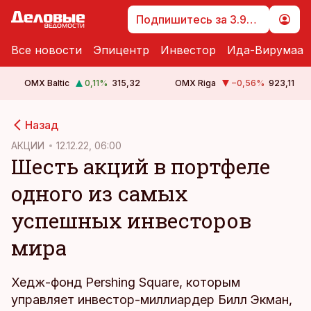
Подпишитесь за 3.99 €
Все новости
Эпицентр
Инвестор
Ида-Вирумаа
OMX Baltic
0,11
%
315,32
OMX Riga
−0,56
%
923,11
cebook
Назад
Twitter)
АКЦИИ
12.12.22, 06:00
Шесть акций в портфеле
kedIn
одного из самых
ail
успешных инвесторов
k
мира
Хедж-фонд Pershing Square, которым
управляет инвестор-миллиардер Билл Экман,