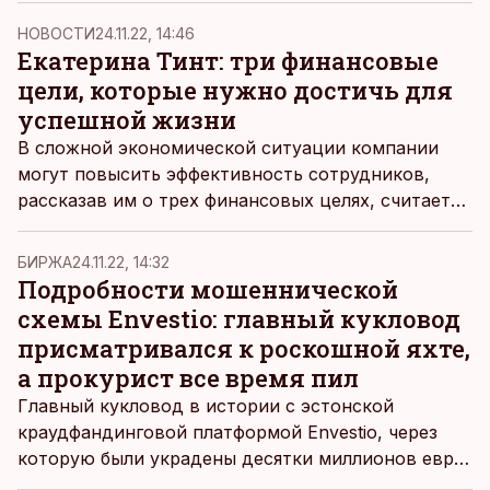
НОВОСТИ
24.11.22, 14:46
Екатерина Тинт: три финансовые
цели, которые нужно достичь для
успешной жизни
В сложной экономической ситуации компании
могут повысить эффективность сотрудников,
рассказав им о трех финансовых целях, считает
финансовый тренер Екатерина Тинт. О них она
рассказала участникам «Эстонского делового
БИРЖА
24.11.22, 14:32
форума 2023», организованного ДВ.
Подробности мошеннической
схемы Envestio: главный кукловод
присматривался к роскошной яхте,
а прокурист все время пил
Главный кукловод в истории с эстонской
краудфандинговой платформой Envestio, через
которую были украдены десятки миллионов евро,
латвийский предприниматель «Martin from Miami»