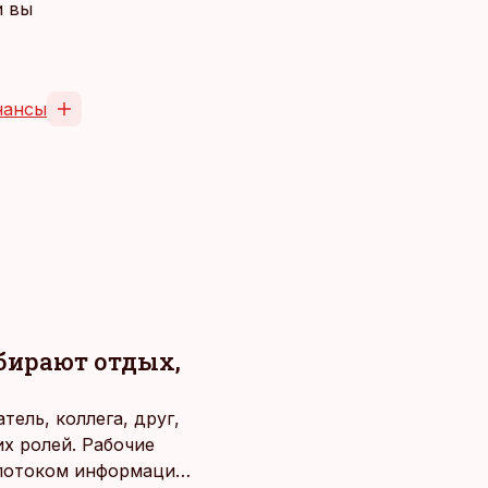
и вы
нансы
ыбирают отдых,
ель, коллега, друг,
х ролей. Рабочие
потоком информации,