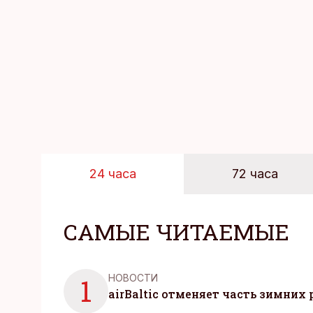
и даже в свободное 
отдыха все чаще жду
возможность просто 
планировать и за все
24 часа
72 часа
САМЫЕ ЧИТАЕМЫЕ
НОВОСТИ
1
airBaltic отменяет часть зимних 