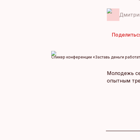
Дмитри
Поделитьс
Спикер конференции «Заставь деньги работат
Молодежь се
опытным тре