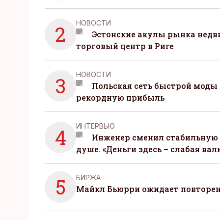
НОВОСТИ
2
Эстонские акулы рынка нед
торговый центр в Риге
НОВОСТИ
3
Польская сеть быстрой моды 
рекордную прибыль
ИНТЕРВЬЮ
4
Инженер сменил стабильную 
душе. «Деньги здесь – слабая вал
БИРЖА
5
Майкл Бьюрри ожидает повторени