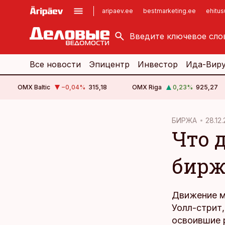
aripaev.ee
bestmarketing.ee
ehitu
kinnisvarauudised.ee
imelineajalugu.ee
logistikauudised.ee
imelineteadus.ee
Все новости
Эпицентр
Инвестор
Ида-Вир
OMX Baltic
−0,04
%
315,18
OMX Riga
0,23
%
925,27
cebook
БИРЖА
28.12.
Что 
Twitter)
kedIn
бирж
ail
k
Движение м
Уолл-стрит
освоившие р