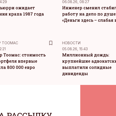
4:29
06.08.26, 08:27
ьюрри ожидает
Инженер сменил стаби
ния краха 1987 года
работу на дело по душе
«Деньги здесь – слабая
Р ТООМАС
НОВОСТИ
2:21
05.08.26, 15:43
р Тоомас: стоимость
Миллионный дождь:
ортфеля впервые
крупнейшие адвокатск
ла 800 000 евро
выплатили солидные
дивиденды
А РАССЫЛКУ