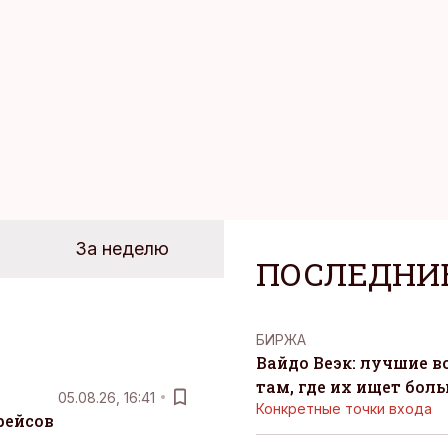
время эти роли часто продолжают сопровождать чело
т не множества занятий или вариантов выбора. Все 
быть здесь и сейчас — без необходимости все органи
 отвечать самостоятельно.
За неделю
ПОСЛЕДНИ
БИРЖА
Вайдо Веэк: лучшие в
там, где их ищет бол
05.08.26, 16:41
Конкретные точки входа
рейсов