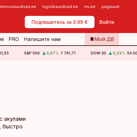
innisvarauudised.ee
logistikauudised.ee
mu.ee
palgauudised.ee
Самообслуживание
Подпишитесь за 3.99 €
Войти
ия
PRO
Напишите нам
Мой ДВ
01,55
S&P 500
0,67
%
7 761,71
DOW 30
0,23
%
54 0
с акулами
, быстро