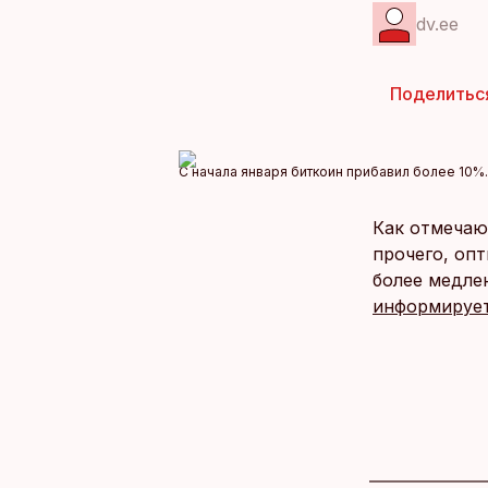
dv.ee
Поделитьс
С начала января биткоин прибавил более 10%.
Как отмечаю
прочего, оп
более медле
информирует