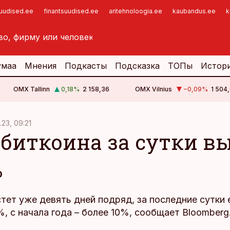
suudised.ee
finantsuudised.ee
aritehnoloogia.ee
kaubandus.ee
k
умаа
Мнения
Подкасты
Подсказка
ТОПы
Истор
OMX Tallinn
0,18
%
2 158,36
OMX Vilnius
−0,09
%
1 504,
1.23, 09:21
 биткоина за сутки в
%
тет уже девять дней подряд, за последние сутки 
, с начала года – более 10%, сообщает Bloomberg