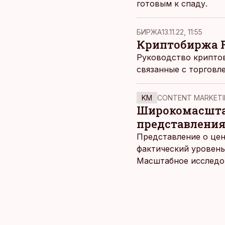
готовым к спаду.
БИРЖА
13.11.22, 11:55
Криптобиржа F
Руководство крипто
связанные с торговл
KM
CONTENT MARKETI
Широкомасштаб
представления
Представление о цен
фактический уровень
Масштабное исследов
уровня цен в крупне