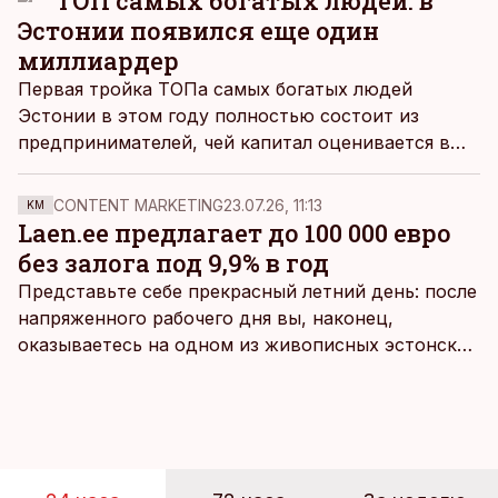
ТОП самых богатых людей: в
Эстонии появился еще один
миллиардер
Первая тройка ТОПа самых богатых людей
Эстонии в этом году полностью состоит из
предпринимателей, чей капитал оценивается в
более чем миллиард евро. Все они - из
технологического сектора
CONTENT MARKETING
23.07.26, 11:13
KM
Laen.ee предлагает до 100 000 евро
без залога под 9,9% в год
Представьте себе прекрасный летний день: после
напряженного рабочего дня вы, наконец,
оказываетесь на одном из живописных эстонских
пляжей. Температура морской воды едва
достигает 18 градусов, но вы как закаленный
предприниматель знаете, что смелость города
берет, и без долгих раздумий бросаетесь в воду.