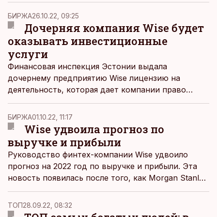
выпуск экокарт.
БИРЖА
26.10.22, 09:25
Дочерняя компания Wise будет
оказывать инвестиционные
услуги
Финансовая инспекция Эстонии выдала
дочернему предприятию Wise лицензию на
деятельность, которая дает компании право
предлагать различные инвестиционные услуги.
БИРЖА
01.10.22, 11:17
Wise удвоила прогноз по
выручке и прибыли
Руководство финтех-компании Wise удвоило
прогноз на 2022 год по выручке и прибыли. Эта
новость появилась после того, как Morgan Stanley
повысил целевую цену на акции Wise с 570 до
700 пенсов - за последние пять дней их курс
ТОП
28.09.22, 08:32
вырос более чем на 17%.