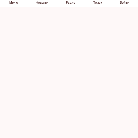
Меню
Новости
Радио
Поиск
Войти
Vana-Lõuna 39/1, 19094 Tallinn
(+372) 667 0111
dv@aripaev.ee
Подписаться
Об Äripäev
Реклама
Контакт
Права на
Кодекс журналистской
использование
этики
контента
Общие условия
Политика
конфиденциальности