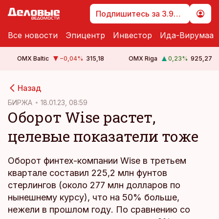
Подпишитесь за 3.99 €
Все новости
Эпицентр
Инвестор
Ида-Вирумаа
OMX Baltic
−0,04
%
315,18
OMX Riga
0,23
%
925,27
cebook
Назад
Twitter)
БИРЖА
18.01.23, 08:59
Оборот Wise растет,
kedIn
целевые показатели тоже
ail
k
Оборот финтех-компании Wise в третьем
квартале составил 225,2 млн фунтов
стерлингов (около 277 млн долларов по
нынешнему курсу), что на 50% больше,
нежели в прошлом году. По сравнению со