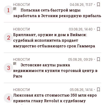
организовывать, планировать и за все отвечать
НОВОСТИ
04.08.26, 11:37
самостоятельно.
1
Польская сеть быстрой моды
заработала в Эстонии рекордную прибыль
НОВОСТИ
03.08.26, 14:40
Бриллиант, оружие и дом в Виймси:
2
судебный исполнитель продает
имущество отбывающего срок Гаммера
НОВОСТИ
05.08.26, 09:29
Эстонские акулы рынка
3
недвижимости купили торговый центр в
Риге
НОВОСТИ
05.08.26, 14:14
Люксовая яхта стоимостью 350 млн евро
4
привела главу Revolut к судебному