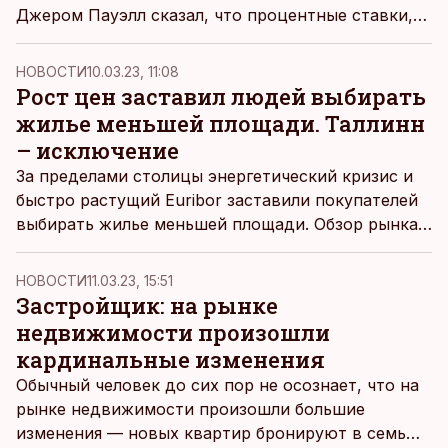
Джером Пауэлл сказал, что процентные ставки,
вероятно, продолжат расти, и путь к снижению
инфляции будет тернист.
НОВОСТИ
10.03.23, 11:08
Рост цен заставил людей выбирать
жилье меньшей площади. Таллинн
– исключение
За пределами столицы энергетический кризис и
быстро растущий Euribor заставили покупателей
выбирать жилье меньшей площади. Обзор рынка
портала недвижимости Kinnisvara24
демонстрирует, что в Таллинне, напротив,
НОВОСТИ
11.03.23, 15:51
средний размер покупаемых квартир за год
Застройщик: на рынке
увеличился, цена квадратного метра также
недвижимости произошли
выросла.
кардинальные изменения
Обычный человек до сих пор не осознает, что на
рынке недвижимости произошли большие
изменения — новых квартир бронируют в семь