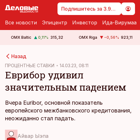
Подпишитесь за 3.99 €
Все новости
Эпицентр
Инвестор
Ида-Вирумаа
OMX Baltic
0,11
%
315,32
OMX Riga
−0,56
%
923,11
cebook
Назад
Twitter)
ПРОЦЕНТНЫЕ СТАВКИ
14.03.23, 08:11
Еврибор удивил
kedIn
значительным падением
ail
k
Вчера Euribor, основной показатель
европейского межбанковского кредитования,
неожиданно стал падать.
Айвар Ыэпа