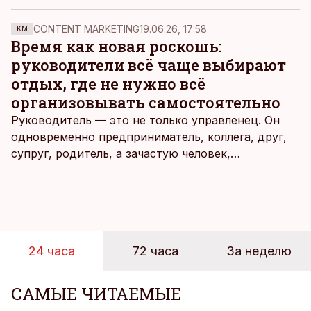
раз меньше, чем два года назад, сказал член
правления Avaare Kinnisvara Калев Казе.
CONTENT MARKETING
19.06.26, 17:58
KM
Время как новая роскошь:
руководители всё чаще выбирают
отдых, где не нужно всё
организовывать самостоятельно
Руководитель — это не только управленец. Он
одновременно предприниматель, коллега, друг,
супруг, родитель, а зачастую человек,
совмещающий еще множество других ролей.
Рабочие дни наполнены решениями,
ответственностью, встречами и бесконечным
потоком информации, и даже в свободное время
эти роли часто продолжают сопровождать
24 часа
72 часа
За неделю
человека. Поэтому от отдыха все чаще ждут не
множества занятий или вариантов выбора. Все
чаще люди ищут возможность просто быть здесь
САМЫЕ ЧИТАЕМЫЕ
и сейчас — без необходимости все