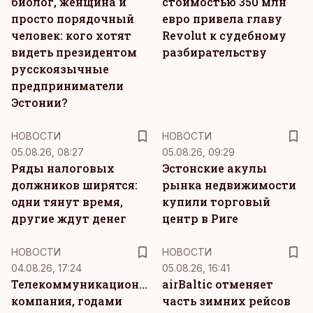
биолог, женщина и
стоимостью 350 млн
просто порядочный
евро привела главу
человек: кого хотят
Revolut к судебному
видеть президентом
разбирательству
русскоязычные
предприниматели
Эстонии?
НОВОСТИ
НОВОСТИ
05.08.26, 08:27
05.08.26, 09:29
Ряды налоговых
Эстонские акулы
должников ширятся:
рынка недвижимости
одни тянут время,
купили торговый
другие ждут денег
центр в Риге
НОВОСТИ
НОВОСТИ
04.08.26, 17:24
05.08.26, 16:41
Телекоммуникационная
airBaltic отменяет
компания, годами
часть зимних рейсов