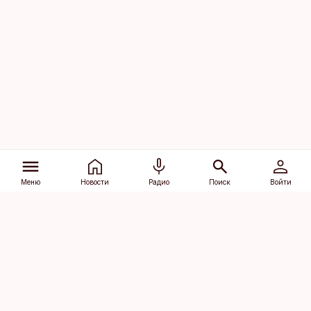
Меню
Новости
Радио
Поиск
Войти
Vana-Lõuna 39/1, 19094 Tallinn
(+372) 667 0111