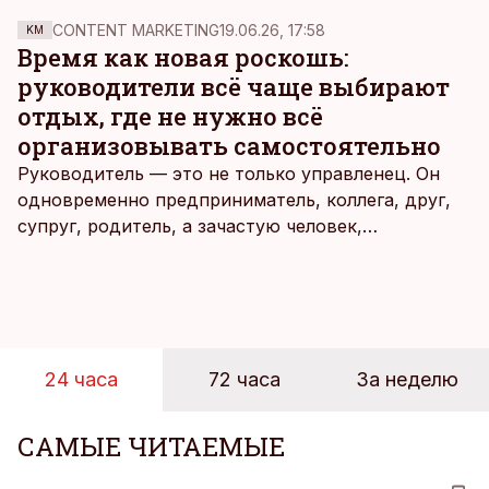
CONTENT MARKETING
19.06.26, 17:58
KM
Время как новая роскошь:
руководители всё чаще выбирают
отдых, где не нужно всё
организовывать самостоятельно
Руководитель — это не только управленец. Он
одновременно предприниматель, коллега, друг,
супруг, родитель, а зачастую человек,
совмещающий еще множество других ролей.
Рабочие дни наполнены решениями,
ответственностью, встречами и бесконечным
потоком информации, и даже в свободное время
эти роли часто продолжают сопровождать
24 часа
72 часа
За неделю
человека. Поэтому от отдыха все чаще ждут не
множества занятий или вариантов выбора. Все
чаще люди ищут возможность просто быть здесь
САМЫЕ ЧИТАЕМЫЕ
и сейчас — без необходимости все
организовывать, планировать и за все отвечать