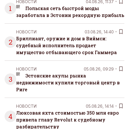
НОВОСТИ
04.08.26, 11:37
самостоятельно.
1
Польская сеть быстрой моды
заработала в Эстонии рекордную прибыль
НОВОСТИ
03.08.26, 14:40
Бриллиант, оружие и дом в Виймси:
2
судебный исполнитель продает
имущество отбывающего срок Гаммера
НОВОСТИ
05.08.26, 09:29
Эстонские акулы рынка
3
недвижимости купили торговый центр в
Риге
НОВОСТИ
05.08.26, 14:14
Люксовая яхта стоимостью 350 млн евро
4
привела главу Revolut к судебному
разбирательству