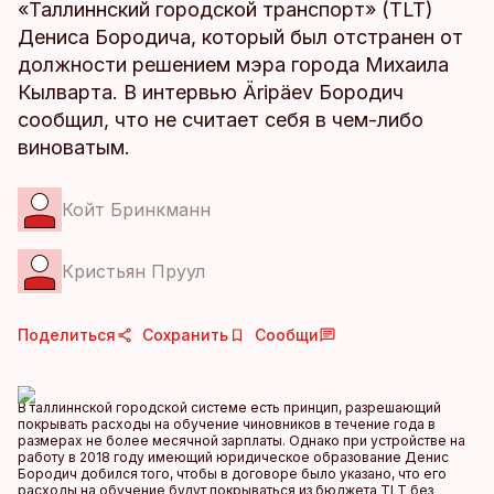
«Таллиннский городской транспорт» (TLT)
Дениса Бородича, который был отстранен от
должности решением мэра города Михаила
Кылварта. В интервью Äripäev Бородич
сообщил, что не считает себя в чем-либо
виноватым.
Койт Бринкманн
Кристьян Пруул
Поделиться
Сохранить
Сообщи
В таллиннской городской системе есть принцип, разрешающий
покрывать расходы на обучение чиновников в течение года в
размерах не более месячной зарплаты. Однако при устройстве на
работу в 2018 году имеющий юридическое образование Денис
Бородич добился того, чтобы в договоре было указано, что его
расходы на обучение будут покрываться из бюджета TLT без