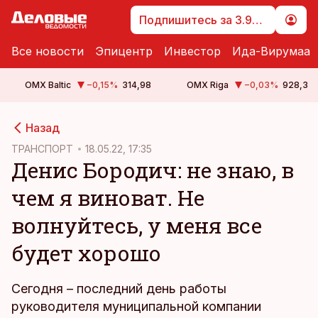
Подпишитесь за 3.99 €
Все новости
Эпицентр
Инвестор
Ида-Вирумаа
OMX Baltic
−0,15
%
314,98
OMX Riga
−0,03
%
928,3
cebook
Назад
Twitter)
ТРАНСПОРТ
18.05.22, 17:35
Денис Бородич: не знаю, в
kedIn
чем я виноват. Не
ail
волнуйтесь, у меня все
k
будет хорошо
Сегодня – последний день работы
руководителя муниципальной компании