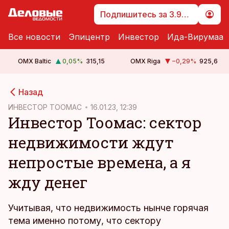
Подпишитесь за 3.99 €
Все новости
Эпицентр
Инвестор
Ида-Вирумаа
OMX Baltic
0,05
%
315,15
OMX Riga
−0,29
%
925,6
cebook
Назад
Twitter)
ИНВЕСТОР ТООМАС
16.01.23, 12:39
Инвестор Тоомас: сектор
kedIn
недвижимости ждут
ail
непростые времена, а я
k
жду денег
Учитывая, что недвижимость нынче горячая
тема именно потому, что сектору