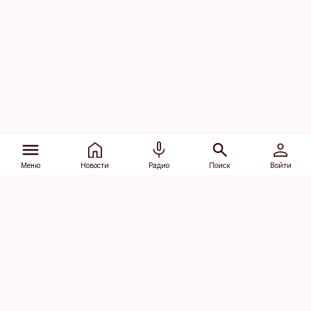
Меню
Новости
Радио
Поиск
Войти
Vana-Lõuna 39/1, 19094 Tallinn
(+372) 667 0111
dv@aripaev.ee